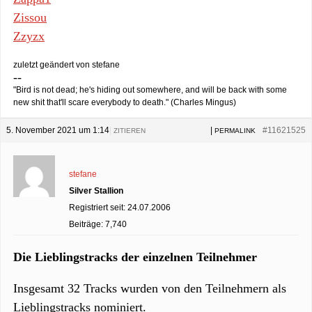
Zissou
Zzyzx
zuletzt geändert von stefane
--
"Bird is not dead; he's hiding out somewhere, and will be back with some
new shit that'll scare everybody to death." (Charles Mingus)
5. November 2021 um 1:14
|
|
#11621525
ZITIEREN
PERMALINK
stefane
Silver Stallion
Registriert seit: 24.07.2006
Beiträge: 7,740
Die Lieblingstracks der einzelnen Teilnehmer
Insgesamt 32 Tracks wurden von den Teilnehmern als
Lieblingstracks nominiert.