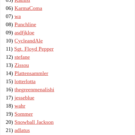
05)
Kathisi
06)
KarmaComa
07)
wa
08)
Punchline
09)
asdfjkloe
10)
CycleandAle
11)
Sgt. Floyd Pepper
12)
stefane
13)
Zissou
14)
Plattensammler
15)
lotterlotta
16)
thegreenmenalishi
17)
jesseblue
18)
wahr
19)
Sommer
20)
Snowball Jackson
21)
adlatus