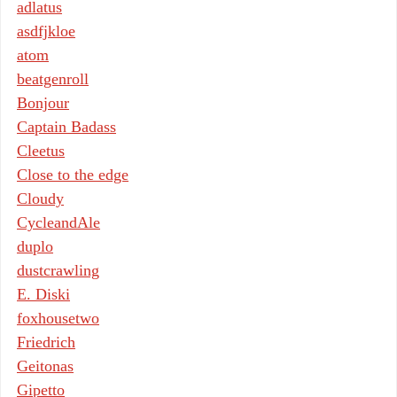
adlatus
asdfjkloe
atom
beatgenroll
Bonjour
Captain Badass
Cleetus
Close to the edge
Cloudy
CycleandAle
duplo
dustcrawling
E. Diski
foxhousetwo
Friedrich
Geitonas
Gipetto