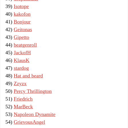
39)
Isotope
40)
kakofon
41)
Bonjour
42)
Geitonas
43)
Gipetto
44)
beatgenroll
45)
JackofH
46)
KlausK
47)
stardog
48)
Hat and beard
49)
Zzyzx
50)
Percy Thrillington
51)
Friedrich
52)
MarBeck
53)
Napoleon Dynamite
54)
GrievousAngel