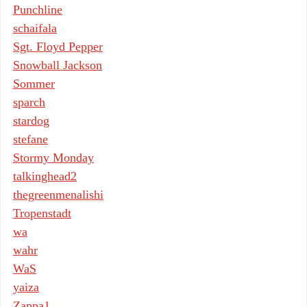
Punchline
schaifala
Sgt. Floyd Pepper
Snowball Jackson
Sommer
sparch
stardog
stefane
Stormy Monday
talkinghead2
thegreenmenalishi
Tropenstadt
wa
wahr
WaS
yaiza
Zappa1