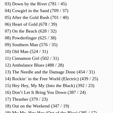
03) Down by the River (781 / 45)
04) Cowgirl in the Sand (709 / 37)
05) After the Gold Rush (701 / 40)
06) Heart of Gold (678 / 39)
07) On the Beach (628 / 32)
08) Powderfinger (625 / 38)
09) Southern Man (576 / 35)
10) Old Man (524 / 31)
11) Cinnamon Girl (502 / 31)
12) Ambulance Blues (488 / 28)
13) The Needle and the Damage Done (454 / 31)
14) Rockin‘ in the Free World (Electric) (439 / 25)
15) Hey Hey, My My (Into the Black) (392 / 23)
16) Don’t Let It Bring You Down (387 / 24)
17) Thrasher (379 / 23)
18) Out on the Weekend (347 / 19)
19) My My, Hey Hey (Out of the Blue) (285 / 17)