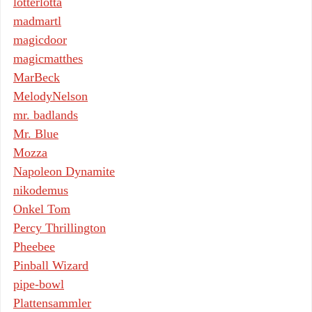
lotterlotta
madmartl
magicdoor
magicmatthes
MarBeck
MelodyNelson
mr. badlands
Mr. Blue
Mozza
Napoleon Dynamite
nikodemus
Onkel Tom
Percy Thrillington
Pheebee
Pinball Wizard
pipe-bowl
Plattensammler