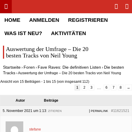
Toggle menu
Sha
Rolling Stone Forum
HOME
ANMELDEN
REGISTRIEREN
WAS IST NEU?
AKTIVITÄTEN
Auswertung der Umfrage – Die 20
besten Tracks von Neil Young
Startseite
Foren
Fave Raves: Die definitiven Listen
Die besten
›
›
›
Tracks
›
Auswertung der Umfrage – Die 20 besten Tracks von Neil Young
Ansicht von 15 Beiträgen - 1 bis 15 (von insgesamt 112)
…
1
2
3
6
7
8
→
Autor
Beiträge
5. November 2021 um 1:13
|
|
#11621521
ZITIEREN
PERMALINK
stefane