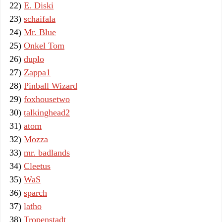
22)
E. Diski
23)
schaifala
24)
Mr. Blue
25)
Onkel Tom
26)
duplo
27)
Zappa1
28)
Pinball Wizard
29)
foxhousetwo
30)
talkinghead2
31)
atom
32)
Mozza
33)
mr. badlands
34)
Cleetus
35)
WaS
36)
sparch
37)
latho
38)
Tropenstadt