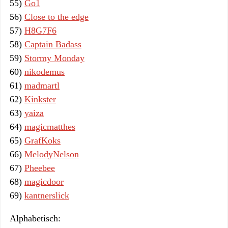
55)
Go1
56)
Close to the edge
57)
H8G7F6
58)
Captain Badass
59)
Stormy Monday
60)
nikodemus
61)
madmartl
62)
Kinkster
63)
yaiza
64)
magicmatthes
65)
GrafKoks
66)
MelodyNelson
67)
Pheebee
68)
magicdoor
69)
kantnerslick
Alphabetisch: