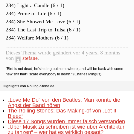
234) Light a Candle (6 / 1)
234) Prime of Life (6 / 1)
234) She Showed Me Love (6 / 1)
234) The Last Trip to Tulsa (6 / 1)
234) Welfare Mothers (6 / 1)
Dieses Thema wurde geändert vor 4 years, 8 months
von
stefane
.
--
"Bird is not dead; he's hiding out somewhere, and will be back with some
new shit that'll scare everybody to death." (Charles Mingus)
Highlights von Rolling-Stone.de
„Love Me Do“ von den Beatles: Man konnte die
Angst der Band hören
The Rolling Stones: Das Making-of von „Let It
Bleed“
Diese 17 Songs wurden immer falsch verstanden
„Über Musik zu schreiben ist wie über Architektur
zu tanzen“ – wer hat es wirklich gesagt?