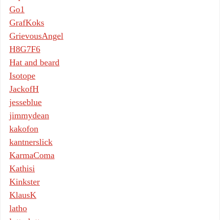
Go1
GrafKoks
GrievousAngel
H8G7F6
Hat and beard
Isotope
JackofH
jesseblue
jimmydean
kakofon
kantnerslick
KarmaComa
Kathisi
Kinkster
KlausK
latho