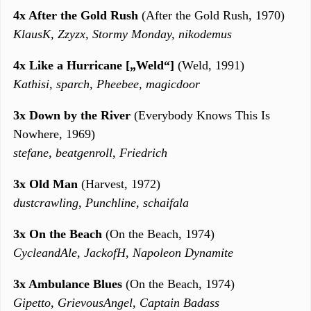
4x After the Gold Rush
(After the Gold Rush, 1970)
KlausK, Zzyzx, Stormy Monday, nikodemus
4x Like a Hurricane [„Weld“]
(Weld, 1991)
Kathisi, sparch, Pheebee, magicdoor
3x Down by the River
(Everybody Knows This Is
Nowhere, 1969)
stefane, beatgenroll, Friedrich
3x Old Man
(Harvest, 1972)
dustcrawling, Punchline, schaifala
3x On the Beach
(On the Beach, 1974)
CycleandAle, JackofH, Napoleon Dynamite
3x Ambulance Blues
(On the Beach, 1974)
Gipetto, GrievousAngel, Captain Badass