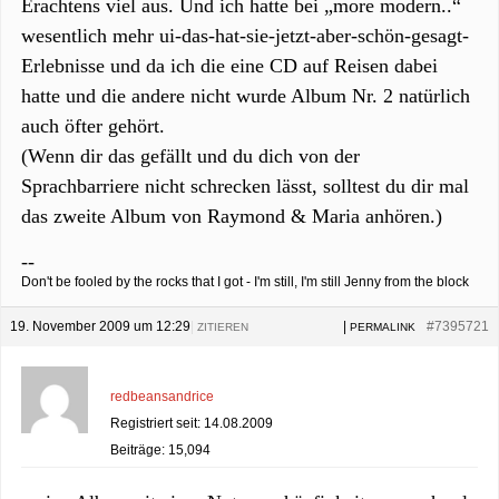
Erachtens viel aus. Und ich hatte bei „more modern..“
wesentlich mehr ui-das-hat-sie-jetzt-aber-schön-gesagt-
Erlebnisse und da ich die eine CD auf Reisen dabei
hatte und die andere nicht wurde Album Nr. 2 natürlich
auch öfter gehört.
(Wenn dir das gefällt und du dich von der
Sprachbarriere nicht schrecken lässt, solltest du dir mal
das zweite Album von Raymond & Maria anhören.)
--
Don't be fooled by the rocks that I got - I'm still, I'm still Jenny from the block
19. November 2009 um 12:29
|
|
#7395721
ZITIEREN
PERMALINK
redbeansandrice
Registriert seit: 14.08.2009
Beiträge: 15,094