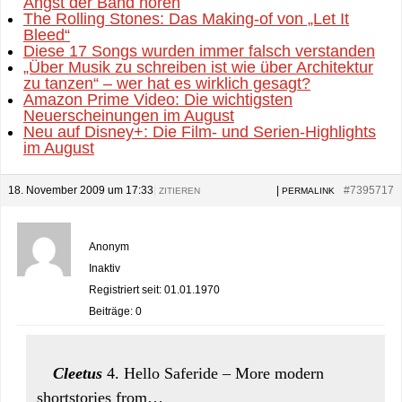
Angst der Band hören
The Rolling Stones: Das Making-of von „Let It
Bleed“
Diese 17 Songs wurden immer falsch verstanden
„Über Musik zu schreiben ist wie über Architektur
zu tanzen“ – wer hat es wirklich gesagt?
Amazon Prime Video: Die wichtigsten
Neuerscheinungen im August
Neu auf Disney+: Die Film- und Serien-Highlights
im August
18. November 2009 um 17:33
|
|
#7395717
ZITIEREN
PERMALINK
Anonym
Inaktiv
Registriert seit: 01.01.1970
Beiträge: 0
Cleetus
4. Hello Saferide – More modern
shortstories from…