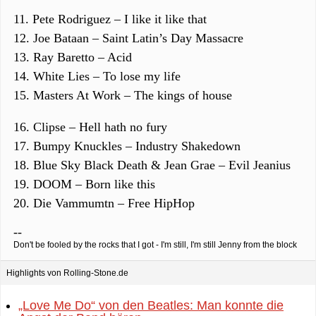
11. Pete Rodriguez – I like it like that
12. Joe Bataan – Saint Latin’s Day Massacre
13. Ray Baretto – Acid
14. White Lies – To lose my life
15. Masters At Work – The kings of house
16. Clipse – Hell hath no fury
17. Bumpy Knuckles – Industry Shakedown
18. Blue Sky Black Death & Jean Grae – Evil Jeanius
19. DOOM – Born like this
20. Die Vammumtn – Free HipHop
--
Don't be fooled by the rocks that I got - I'm still, I'm still Jenny from the block
Highlights von Rolling-Stone.de
„Love Me Do“ von den Beatles: Man konnte die