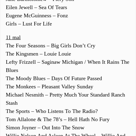
Eilen Jewell – Sea Of Tears
Eugene McGuinness – Fonz
Girls – Lust For Life
11 mal
The Four Seasons – Big Girls Don’t Cry
The Kingsmen – Louie Louie
Lefty Frizzell – Saginaw Michigan / When It Rains The
Blues
The Moody Blues – Days Of Future Passed
The Monkees – Pleasant Valley Sunday
Michael Nesmith – Pretty Much Your Standard Ranch
Stash
The Sports – Who Listens To The Radio?
Tom Allalone & The 78’s – Hell Hath No Fury
Simon Joyner – Out Into The Snow
Willie Nelson And Asleep At The Wheel – Willie And