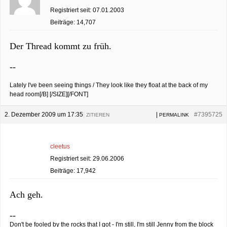
Registriert seit: 07.01.2003
Beiträge: 14,707
Der Thread kommt zu früh.
--
Lately I've been seeing things / They look like they float at the back of my
head room[/B] [/SIZE][/FONT]
2. Dezember 2009 um 17:35
|
|
#7395725
ZITIEREN
PERMALINK
cleetus
Registriert seit: 29.06.2006
Beiträge: 17,942
Ach geh.
--
Don't be fooled by the rocks that I got - I'm still, I'm still Jenny from the block