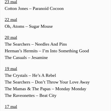
23 mal
Cotton Jones – Paranoid Cocoon
22 mal
Oh, Atoms – Sugar Mouse
20 mal
The Searchers – Needles And Pins
Herman’s Hermits – I’m Into Something Good
The Casuals – Jesamine
19 mal
The Crystals – He’s A Rebel
The Searchers – Don’t Throw Your Love Away
The Mamas & The Papas – Monday Monday
The Raveonettes – Beat City
17 mal