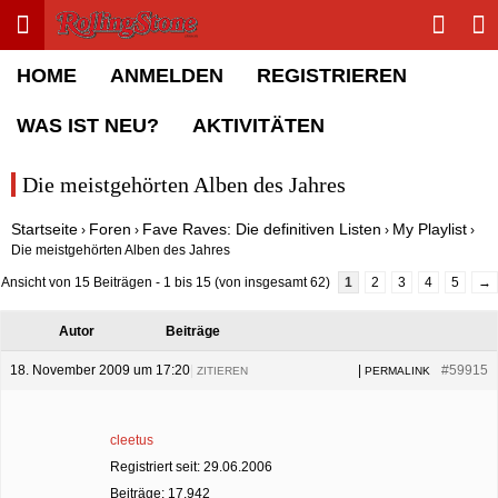
Toggle menu
Sha
Rolling Stone Forum
HOME
ANMELDEN
REGISTRIEREN
WAS IST NEU?
AKTIVITÄTEN
Die meistgehörten Alben des Jahres
Startseite
Foren
Fave Raves: Die definitiven Listen
My Playlist
›
›
›
›
Die meistgehörten Alben des Jahres
Ansicht von 15 Beiträgen - 1 bis 15 (von insgesamt 62)
1
2
3
4
5
→
Autor
Beiträge
18. November 2009 um 17:20
|
|
#59915
ZITIEREN
PERMALINK
cleetus
Registriert seit: 29.06.2006
Beiträge: 17,942