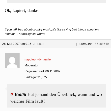
Ok, kapiert, danke!
--
If you talk bad about country music, it's like saying bad things about my
momma. Them's fightin' words.
26. Mai 2007 um 9:16
|
|
#5188649
ZITIEREN
PERMALINK
napoleon-dynamite
Moderator
Registriert seit: 09.11.2002
Beiträge: 21,875
Bullitt
Hat jemand den Überblick, wann und wo
welcher Film läuft?