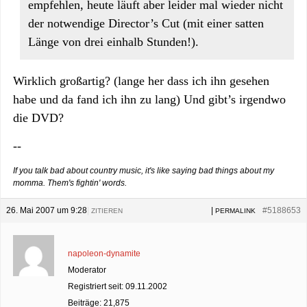
empfehlen, heute läuft aber leider mal wieder nicht
der notwendige Director’s Cut (mit einer satten
Länge von drei einhalb Stunden!).
Wirklich großartig? (lange her dass ich ihn gesehen
habe und da fand ich ihn zu lang) Und gibt’s irgendwo
die DVD?
--
If you talk bad about country music, it's like saying bad things about my
momma. Them's fightin' words.
26. Mai 2007 um 9:28
|
|
#5188653
ZITIEREN
PERMALINK
napoleon-dynamite
Moderator
Registriert seit: 09.11.2002
Beiträge: 21,875