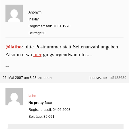
Anonym
Inaktiv
Registriert seit: 01.01.1970
Beiträge: 0
@latho
: bitte Postnummer statt Seitenanzahl angeben.
Also in etwa
hier
gings irgendwann los…
--
26. Mai 2007 um 8:23
|
|
#5188639
ZITIEREN
PERMALINK
latho
No pretty face
Registriert seit: 04.05.2003
Beiträge: 39,091