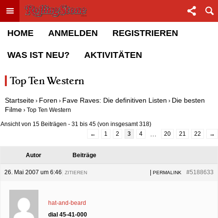
Toggle menu
Sha
Rolling Stone Forum
HOME
ANMELDEN
REGISTRIEREN
WAS IST NEU?
AKTIVITÄTEN
Top Ten Western
Startseite
Foren
Fave Raves: Die definitiven Listen
Die besten
›
›
›
Filme
›
Top Ten Western
Ansicht von 15 Beiträgen - 31 bis 45 (von insgesamt 318)
…
←
1
2
3
4
20
21
22
→
Autor
Beiträge
26. Mai 2007 um 6:46
|
|
#5188633
ZITIEREN
PERMALINK
hat-and-beard
dial 45-41-000