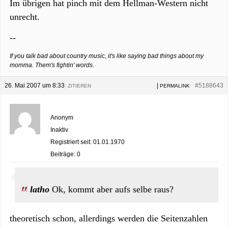
Im übrigen hat pinch mit dem Hellman-Western nicht
unrecht.
--
If you talk bad about country music, it's like saying bad things about my
momma. Them's fightin' words.
26. Mai 2007 um 8:33
|
|
#5188643
ZITIEREN
PERMALINK
Anonym
Inaktiv
Registriert seit: 01.01.1970
Beiträge: 0
latho
Ok, kommt aber aufs selbe raus?
theoretisch schon, allerdings werden die Seitenzahlen