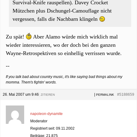
Survival-Knife rauspellen). Davey Crocket
Mützchen plus Dschungel-Camouflage nicht
vergessen, falls die Nachbarn klingeln
Zu spät!
Aber Alamo würde mich wirklich mal
wieder interessieren, wo der doch bei den ganzen
Wayne-Retrospektiven so einhellig verrissen wurde.
--
If you talk bad about country music, it's like saying bad things about my
momma. Them's fightin' words.
26. Mai 2007 um 9:46
|
|
#5188659
ZITIEREN
PERMALINK
napoleon-dynamite
Moderator
Registriert seit: 09.11.2002
Beiträge: 21,875