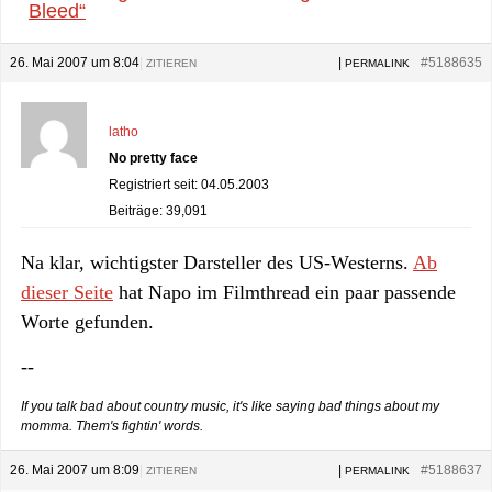
Bleed“
26. Mai 2007 um 8:04
|
|
#5188635
ZITIEREN
PERMALINK
latho
No pretty face
Registriert seit: 04.05.2003
Beiträge: 39,091
Na klar, wichtigster Darsteller des US-Westerns.
Ab
dieser Seite
hat Napo im Filmthread ein paar passende
Worte gefunden.
--
If you talk bad about country music, it's like saying bad things about my
momma. Them's fightin' words.
26. Mai 2007 um 8:09
|
|
#5188637
ZITIEREN
PERMALINK