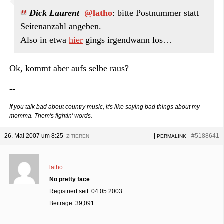
Dick Laurent
@latho
: bitte Postnummer statt
Seitenanzahl angeben.
Also in etwa
hier
gings irgendwann los…
Ok, kommt aber aufs selbe raus?
--
If you talk bad about country music, it's like saying bad things about my
momma. Them's fightin' words.
26. Mai 2007 um 8:25
|
|
#5188641
ZITIEREN
PERMALINK
latho
No pretty face
Registriert seit: 04.05.2003
Beiträge: 39,091