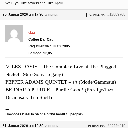
Well...you like flowers and I like liqour
30. Januar 2026 um 17:30
|
|
#12593709
ZITIEREN
PERMALINK
clau
Coffee Bar Cat
Registriert seit: 18.03.2005
Beiträge: 93,851
MILES DAVIS – The Complete Live at The Plugged
Nickel 1965 (Sony Legacy)
PEPPER ADAMS QUINTET – s/t (Mode/Gammaut)
BERNARD PURDIE – Purdie Good! (Prestige/Jazz
Dispensary Top Shelf)
--
How does it feel to be one of the beautiful people?
31. Januar 2026 um 16:39
|
|
#12594119
ZITIEREN
PERMALINK