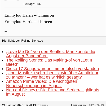
Beiträge: 956
Emmylou Harris – Cimarron
Emmylou Harris – Thirteen
--
Highlights von Rolling-Stone.de
„Love Me Do“ von den Beatles: Man konnte die
Angst der Band hören
The Rolling Stones: Das Making-of von „Let It
Bleed“
Diese 17 Songs wurden immer falsch verstanden
„Über Musik zu schreiben ist wie über Architektur
zu tanzen“ – wer hat es wirklich gesagt?
Amazon Prime Video: Die wichtigsten
Neuerscheinungen im August
Neu auf Disney+: Die Film- und Serien-Highlights
im August
21. Januar 2026 um 20:19
|
|
#12589719
ZITIEREN
PERMALINK