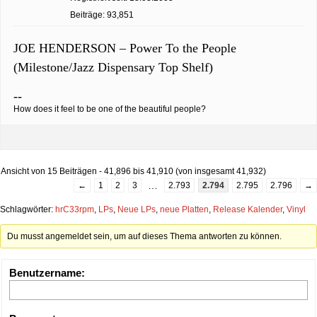
Beiträge: 93,851
JOE HENDERSON – Power To the People
(Milestone/Jazz Dispensary Top Shelf)
--
How does it feel to be one of the beautiful people?
Ansicht von 15 Beiträgen - 41,896 bis 41,910 (von insgesamt 41,932)
…
←
1
2
3
2.793
2.794
2.795
2.796
→
Schlagwörter:
hrC33rpm
,
LPs
,
Neue LPs
,
neue Platten
,
Release Kalender
,
Vinyl
Du musst angemeldet sein, um auf dieses Thema antworten zu können.
Benutzername: