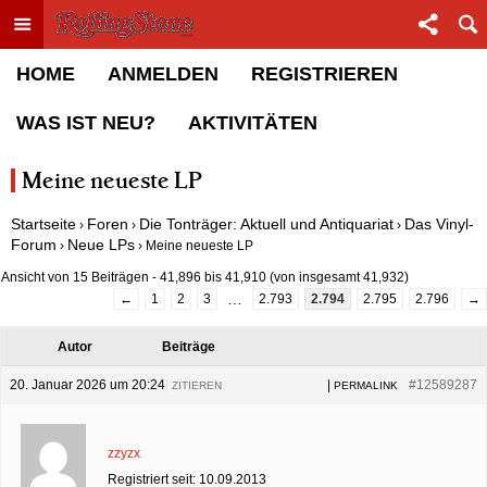
Toggle menu
Sha
Rolling Stone Forum
HOME
ANMELDEN
REGISTRIEREN
WAS IST NEU?
AKTIVITÄTEN
Meine neueste LP
Startseite
Foren
Die Tonträger: Aktuell und Antiquariat
Das Vinyl-
›
›
›
Forum
Neue LPs
›
›
Meine neueste LP
Ansicht von 15 Beiträgen - 41,896 bis 41,910 (von insgesamt 41,932)
…
←
1
2
3
2.793
2.794
2.795
2.796
→
Autor
Beiträge
20. Januar 2026 um 20:24
|
|
#12589287
ZITIEREN
PERMALINK
zzyzx
Registriert seit: 10.09.2013