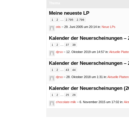
Thema
Meine neueste LP
…
1
2
2.795
2.796
otis
– 29. Juni 2005 um 20:14
in:
Neue LPs
Kalender der Neuerscheinungen – 
…
1
2
37
38
djrso
– 12. Oktober 2019 um 14:57
in:
Aktuelle Platte
Kalender der Neuerscheinungen – 
…
1
2
43
44
djrso
– 28. Oktober 2018 um 1:31
in:
Aktuelle Platten
Kalender der Neuerscheinungen (2
…
1
2
25
26
chocolate-milk
– 6. November 2015 um 17:02
in:
Aktu