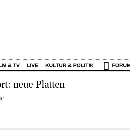
Rolling Stone Forum
LM & TV
LIVE
KULTUR & POLITIK
FORU
IEREN
WAS IST NEU?
AKTIVITÄTEN
t: neue Platten
ten