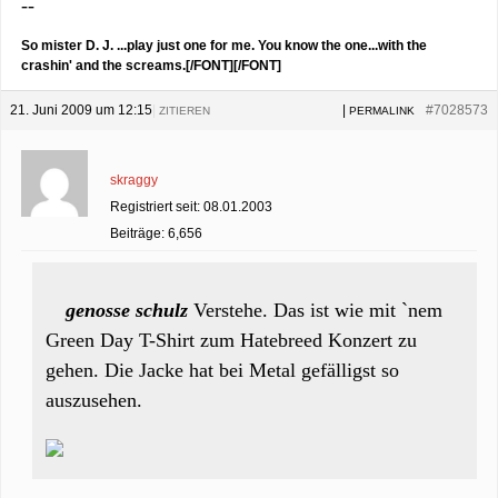
--
So mister D. J. ...play just one for me. You know the one...with the
crashin' and the screams.[/FONT][/FONT]
21. Juni 2009 um 12:15
|
|
#7028573
ZITIEREN
PERMALINK
skraggy
Registriert seit: 08.01.2003
Beiträge: 6,656
genosse schulz
Verstehe. Das ist wie mit `nem
Green Day T-Shirt zum Hatebreed Konzert zu
gehen. Die Jacke hat bei Metal gefälligst so
auszusehen.