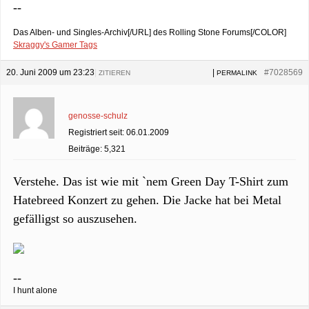
--
Das Alben- und Singles-Archiv[/URL] des Rolling Stone Forums[/COLOR]
Skraggy's Gamer Tags
20. Juni 2009 um 23:23
|
|
#7028569
ZITIEREN
PERMALINK
genosse-schulz
Registriert seit: 06.01.2009
Beiträge: 5,321
Verstehe. Das ist wie mit `nem Green Day T-Shirt zum
Hatebreed Konzert zu gehen. Die Jacke hat bei Metal
gefälligst so auszusehen.
--
I hunt alone