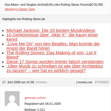
Das Alben- und Singles-Archiv[/URL] des Rolling Stone Forums[/COLOR]
Skraggy's Gamer Tags
Highlights von Rolling-Stone.de
Michael Jackson: Die 20 besten Musikvideos
10 Geheimnisse über „Akte X“, die kaum einer
kennt
„Love Me Do“ von den Beatles: Man konnte die
Angst der Band hören
The Rolling Stones: Das Making-of von „Let It
Bleed“
Diese 17 Songs wurden immer falsch verstanden
„Über Musik zu schreiben ist wie über Architektur
zu tanzen“ – wer hat es wirklich gesagt?
17. Juni 2009 um 14:38
|
|
#7028563
ZITIEREN
PERMALINK
genosse-schulz
Registriert seit: 06.01.2009
Beiträge: 5,321