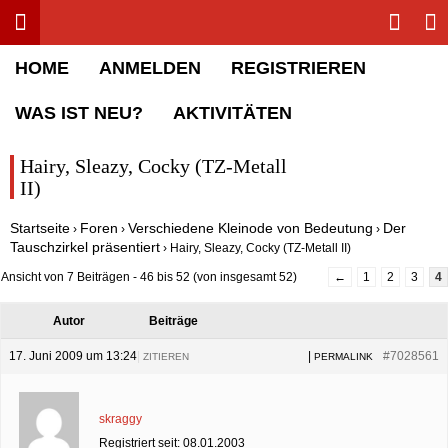
Toggle menu
Sha
Rolling Stone Forum
HOME
ANMELDEN
REGISTRIEREN
WAS IST NEU?
AKTIVITÄTEN
Hairy, Sleazy, Cocky (TZ-Metall
II)
Startseite
Foren
Verschiedene Kleinode von Bedeutung
Der
›
›
›
Tauschzirkel präsentiert
›
Hairy, Sleazy, Cocky (TZ-Metall II)
Ansicht von 7 Beiträgen - 46 bis 52 (von insgesamt 52)
←
1
2
3
4
Autor
Beiträge
17. Juni 2009 um 13:24
|
|
#7028561
ZITIEREN
PERMALINK
skraggy
Registriert seit: 08.01.2003