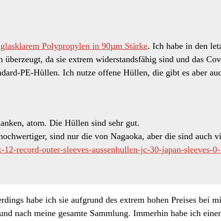
glasklarem Polypropylen in 90µm Stärke
. Ich habe in den le
 überzeugt, da sie extrem widerstandsfähig sind und das Cove
ndard-PE-Hüllen. Ich nutze offene Hüllen, die gibt es aber au
anken, atom. Die Hüllen sind sehr gut.
hochwertiger, sind nur die von Nagaoka, aber die sind auch vi
0x-12-record-outer-sleeves-aussenhullen-jc-30-japan-sleeves
erdings habe ich sie aufgrund des extrem hohen Preises bei mi
 und nach meine gesamte Sammlung. Immerhin habe ich einen 