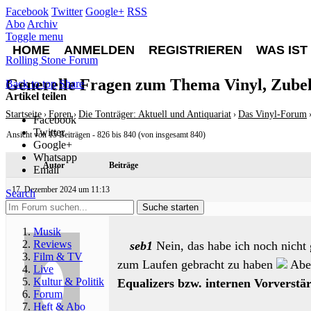
Facebook
Twitter
Google+
RSS
Abo
Archiv
Toggle menu
HOME
ANMELDEN
REGISTRIEREN
WAS IST
Rolling Stone Forum
Generelle Fragen zum Thema Vinyl, Zubehö
Back to top
Share
Artikel teilen
Startseite
Foren
Die Tonträger: Aktuell und Antiquariat
Das Vinyl-Forum
›
›
›
Facebook
Twitter
Ansicht von 15 Beiträgen - 826 bis 840 (von insgesamt 840)
Google+
Whatsapp
Autor
Beiträge
Email
17. Dezember 2024 um 11:13
Search
Suche starten
Musik
Reviews
seb1
Nein, das habe ich noch nicht 
Film & TV
zum Laufen gebracht zu haben
Aber
Live
Kultur & Politik
Equalizers bzw. internen Vorverstär
Forum
Heft & Abo