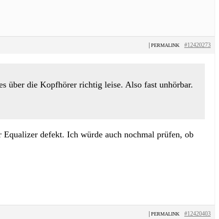
|
#12420273
PERMALINK
 über die Kopfhörer richtig leise. Also fast unhörbar.
er Equalizer defekt. Ich würde auch nochmal prüfen, ob
|
#12420403
PERMALINK