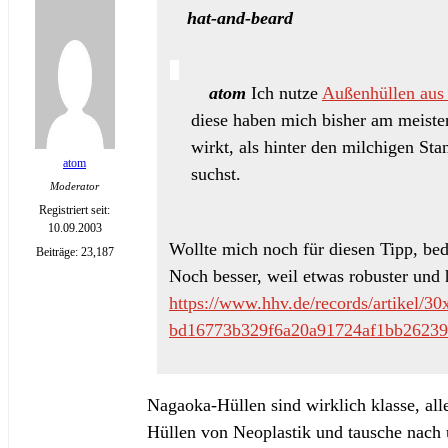
hat-and-beard
atom
Ich nutze
Außenhüllen aus 
diese haben mich bisher am meisten
wirkt, als hinter den milchigen Sta
atom
suchst.
Moderator
Registriert seit:
10.09.2003
Wollte mich noch für diesen Tipp, bed
Beiträge: 23,187
Noch besser, weil etwas robuster und 
https://www.hhv.de/records/artikel/3
bd16773b329f6a20a91724af1bb26239
Nagaoka-Hüllen sind wirklich klasse, all
Hüllen von Neoplastik und tausche nach