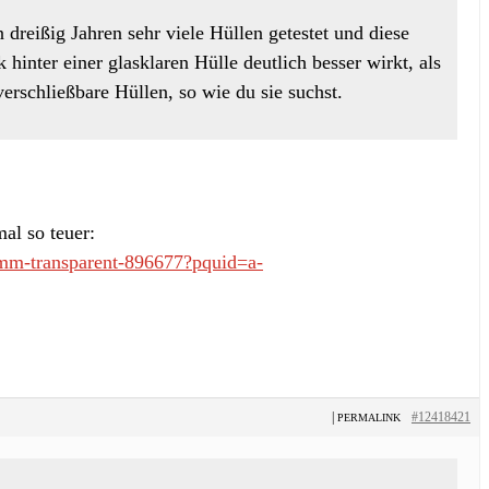
n dreißig Jahren sehr viele Hüllen getestet und diese
inter einer glasklaren Hülle deutlich besser wirkt, als
erschließbare Hüllen, so wie du sie suchst.
al so teuer:
10mm-transparent-896677?pquid=a-
|
#12418421
PERMALINK