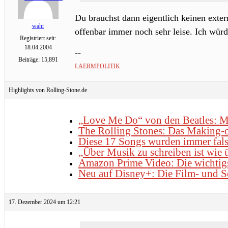
Du brauchst dann eigentlich keinen extern
wahr
offenbar immer noch sehr leise. Ich wür
Registriert seit:
18.04.2004
--
Beiträge: 15,891
LAERMPOLITIK
Highlights von Rolling-Stone.de
„Love Me Do“ von den Beatles: M
The Rolling Stones: Das Making-o
Diese 17 Songs wurden immer fals
„Über Musik zu schreiben ist wie ü
Amazon Prime Video: Die wichtig
Neu auf Disney+: Die Film- und S
17. Dezember 2024 um 12:21