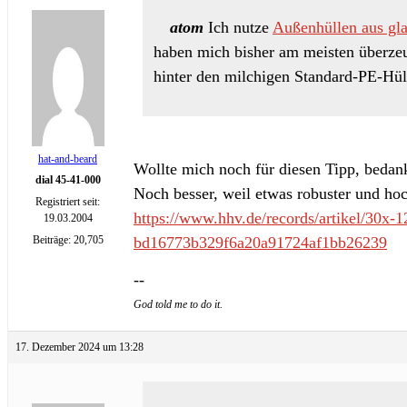
atom
Ich nutze
Außenhüllen aus gl
haben mich bisher am meisten überzeug
hinter den milchigen Standard-PE-Hülle
hat-and-beard
Wollte mich noch für diesen Tipp, bedank
dial 45-41-000
Noch besser, weil etwas robuster und hoc
Registriert seit:
https://www.hhv.de/records/artikel/30x-
19.03.2004
bd16773b329f6a20a91724af1bb26239
Beiträge: 20,705
--
God told me to do it.
17. Dezember 2024 um 13:28