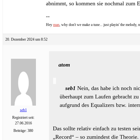
abnimmt, so kommen sie nochmal zum Ei
--
Hey
man
, why don't we make a tune... just playin' the melody, no
20. Dezember 2024 um 8:52
atom
seb1
Nein, das habe ich noch nic
überhaupt zum Laufen gebracht z
aufgrund des Equalizers bzw. inter
seb1
Registriert seit:
27.06.2016
Das sollte relativ einfach zu testen 
Beiträge: 380
„Record“ – so zumindest die Theorie.