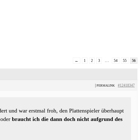
…
←
1
2
3
54
55
56
|
#12418347
PERMALINK
dert und war erstmal froh, den Plattenspieler überhaupt
 oder
braucht ich die dann doch nicht aufgrund des