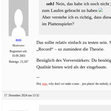
seb1
Nein, das habe ich noch nicht 
zum Laufen gebracht zu haben
Aber verstehe ich es richtig, dass di
im Plattenspieler?
atom
Das sollte relativ einfach zu testen se
Moderator
„Record“ – so zumindest die Theorie.
Registriert seit:
10.09.2003
Bezüglich des Vorverstärkers: Du benöti
Beiträge: 23,187
Qualität bieten wird als der eingebaute.
--
Hey
man
, why don't we make a tune... just playin' the melody, no
17. Dezember 2024 um 13:32