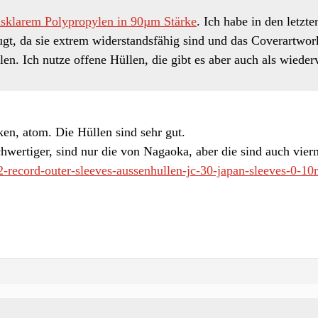
asklarem Polypropylen in 90µm Stärke
. Ich habe in den letzte
t, da sie extrem widerstandsfähig sind und das Coverartwork h
n. Ich nutze offene Hüllen, die gibt es aber auch als wiederv
en, atom. Die Hüllen sind sehr gut.
hwertiger, sind nur die von Nagaoka, aber die sind auch vierm
12-record-outer-sleeves-aussenhullen-jc-30-japan-sleeves-0-