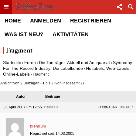
Toggle menu
Sha
Rolling Stone Forum
HOME
ANMELDEN
REGISTRIEREN
WAS IST NEU?
AKTIVITÄTEN
Fragment
Startseite
Foren
Die Tonträger: Aktuell und Antiquariat
Sympathy
›
›
›
For The Record Industry: Die Labelkunde
Netlabels, Web-Labels,
›
Online-Labels
›
Fragment
Ansicht von 2 Beiträgen - 1 bis 2 (von insgesamt 2)
Autor
Beiträge
17. April 2007 um 12:55
|
|
#43017
ZITIEREN
PERMALINK
klienicum
Registriert seit: 14.03.2005