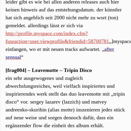
leider gibt es wie bei allen anderen releases auch hier
keinen hinweis auf das entstehungsdatum. der künstler
hat sich angeblich seit 2000 nicht mehr zu wort (ton)
gemeldet. allerdings lässt er sich via
http://profile.myspace.com/index.cfm?
fuseaction=user.viewprofile&friendid=58700781
„]myspac
einfangen, wo er mit neuen tracks aufwartet. „
after
sensual
“
[frag004] – Leavemotte – Tripin Disco
ein sehr ausgewogenes und zugleich
abwechslungsreiches, weil vielfach inspiriertes und
inspirierendes werk stellt das duo leavemotte mit „tripin
disco“ vor. sergey lazarev (lazzich) und matvey
andreenko-skurihin (alias motte) inszenieren jedes stück
auf neue weise und sorgen dennoch dafür, dass ein
ergänzender flow die einheit des album erhält.