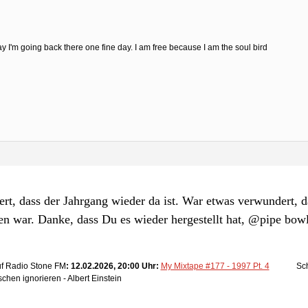
ay I'm going back there one fine day. I am free because I am the soul bird
htert, dass der Jahrgang wieder da ist. War etwas verwundert,
n war. Danke, dass Du es wieder hergestellt hat, @pipe bowl
f Radio Stone FM
: 12.02.2026
, 20:00 Uhr:
My Mixtape #177 - 1997 Pt. 4
Schwach
schen ignorieren - Albert Einstein