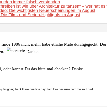
urden immer falsch verstanden
hreiben ist wie über Architektur zu tanzen“ – wer hat es 
eo: Die wichtigsten Neuerscheinungen im August
Die Film- und Serien-Highlights im August
ch finde 1986 nicht mehr, habe etliche Male durchgeguckt. De
uen.
Danke.
hi, oder kannst Du das bitte mal checken? Danke.
ay I'm going back there one fine day. I am free because I am the soul bird