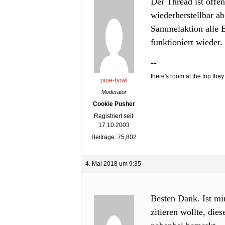
Der Thread ist offe
wiederherstellbar a
Sammelaktion alle B
funktioniert wieder.
--
there's room at the top they 
pipe-bowl
Moderator
Cookie Pusher
Registriert seit:
17.10.2003
Beiträge: 75,802
4. Mai 2018 um 9:35
Besten Dank. Ist mir
zitieren wollte, die