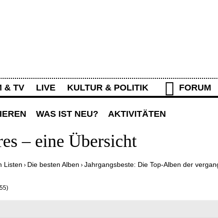
Rolling Stone Forum
M & TV
LIVE
KULTUR & POLITIK
FORUM
IEREN
WAS IST NEU?
AKTIVITÄTEN
es – eine Übersicht
n Listen
Die besten Alben
Jahrgangsbeste: Die Top-Alben der verga
›
›
55)