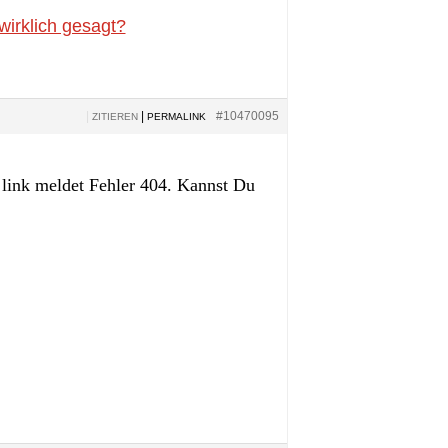
wirklich gesagt?
|
|
#10470095
ZITIEREN
PERMALINK
r link meldet Fehler 404. Kannst Du