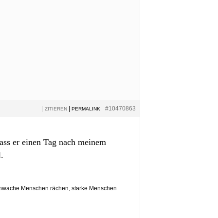
|
|
#10470863
ZITIEREN
PERMALINK
 dass er einen Tag nach meinem
.
e Menschen rächen, starke Menschen