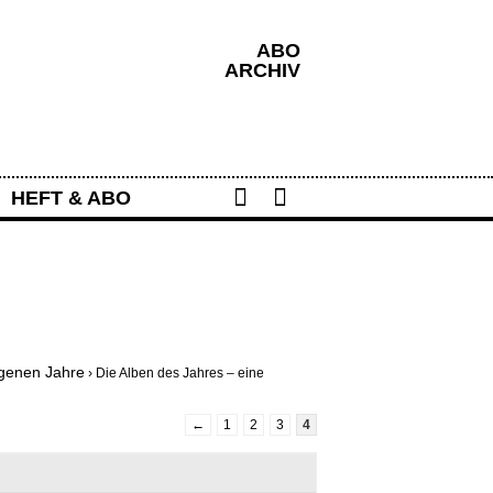
ABO
ARCHIV
Share
Search
HEFT & ABO
ngenen Jahre
›
Die Alben des Jahres – eine
←
1
2
3
4