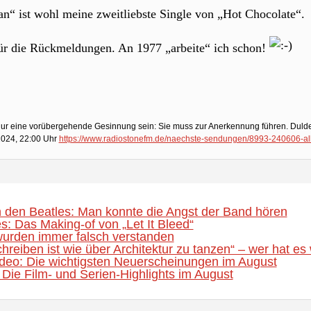
“ ist wohl meine zweitliebste Single von „Hot Chocolate“.
ür die Rückmeldungen. An 1977 „arbeite“ ich schon!
h nur eine vorübergehende Gesinnung sein: Sie muss zur Anerkennung führen. Dulde
2024, 22:00 Uhr
https://www.radiostonefm.de/naechste-sendungen/8993-240606-a
 den Beatles: Man konnte die Angst der Band hören
s: Das Making-of von „Let It Bleed“
urden immer falsch verstanden
hreiben ist wie über Architektur zu tanzen“ – wer hat es 
eo: Die wichtigsten Neuerscheinungen im August
Die Film- und Serien-Highlights im August