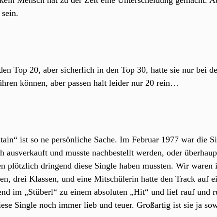
kein Mensch hat zu der Zeit eine Unterscheidung gemacht. Abe
sein.
den Top 20, aber sicherlich in den Top 30, hatte sie nur bei d
ühren können, aber passen halt leider nur 20 rein…
in“ ist so ne persönliche Sache. Im Februar 1977 war die Sin
ch ausverkauft und musste nachbestellt werden, oder überhaupt
en plötzlich dringend diese Single haben mussten. Wir waren
n, drei Klassen, und eine Mitschülerin hatte den Track auf e
nd im „Stüberl“ zu einem absoluten „Hit“ und lief rauf und r
iese Single noch immer lieb und teuer. Großartig ist sie ja so