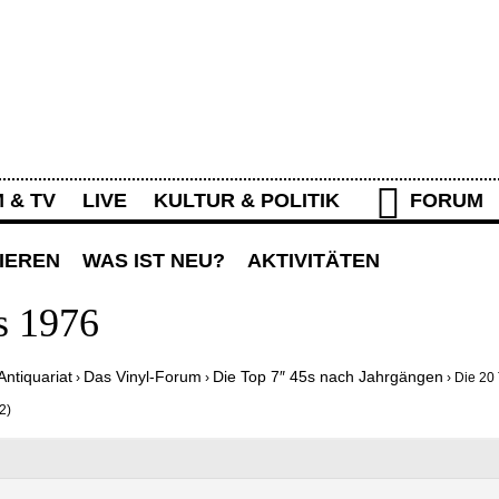
Rolling Stone Forum
M & TV
LIVE
KULTUR & POLITIK
FORUM
IEREN
WAS IST NEU?
AKTIVITÄTEN
s 1976
Antiquariat
Das Vinyl-Forum
Die Top 7″ 45s nach Jahrgängen
›
›
›
Die 20
2)