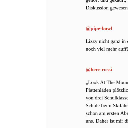
gehört und gekauft, 
Diskussion gewesen 
@pipe-bowl
Lizzy nicht ganz in 
noch viel mehr auff
@herr-rossi
„Look At The Mounta
Plattenläden plötzli
von drei Schulklass
Schule beim Skifahre
schon am ersten Abe
uns. Daher ist mir d