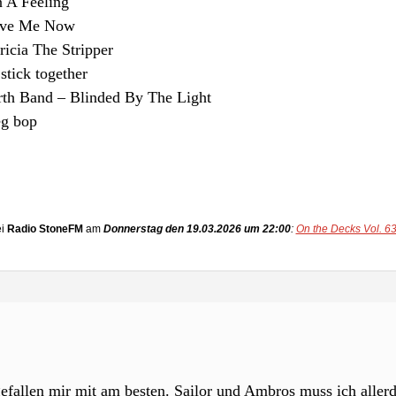
 A Feeling
eave Me Now
ricia The Stripper
stick together
th Band – Blinded By The Light
eg bop
ei
Radio StoneFM
am
Donnerstag den 19.03.2026 um 22:00
:
On the Decks Vol. 6
efallen mir mit am besten. Sailor und Ambros muss ich aller