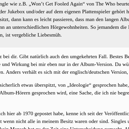
ngle wie z.B. „Won’t Get Fooled Again“ von The Who beurte
 der Jukebox und/oder auf dem eigenen Plattenspieler gehör
itzt, dann kann es leicht passieren, dass man den langen Alb
dann an unterschiedlichen Hörgewohnheiten. So jemandem die 
n, ist vergebliche Liebesmüh.
 bei dir. Gibt natürlich auch den umgekehrten Fall. Bestes B
se und Wirkung bei mir eben nur in der Album-Version. Da wür
en. Anders verhält es sich mit der englisch/deutschen Versio
icherlich etwas überspitzt, von „Ideologie“ gesprochen habe, l
 Album-Hörern gesprochen wird, eine Sache, die ich nie begre
 ich hier ab 1970 gepostet habe, kenne ich seit der Veröffentl
st wenn nicht alle in meinem Besitz waren oder sind. Single