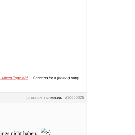
3: Mixed Tape #25
...
Concerto for a (nother) rainy
|
|
#10659025
ZITIEREN
PERMALINK
dings nicht haben.