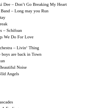
ki Dee – Don’t Go Breaking My Heart
g Band – Long may you Run
tay
break
 – Schifoan
gs We Do For Love
chestra – Livin‘ Thing
 boys are back in Town
Run
Beautiful Noise
ild Angels
ascades