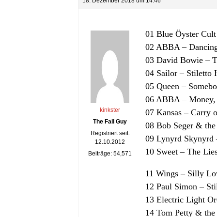
18. Dezember 2018 um 14:46
01 Blue Öyster Cult
02 ABBA – Dancin
03 David Bowie – 
04 Sailor – Stiletto 
05 Queen – Somebod
06 ABBA – Money,
kinkster
07 Kansas – Carry 
The Fall Guy
08 Bob Seger & the
Registriert seit:
09 Lynyrd Skynyrd
12.10.2012
10 Sweet – The Lies
Beiträge: 54,571
11 Wings – Silly L
12 Paul Simon – Stil
13 Electric Light O
14 Tom Petty & the