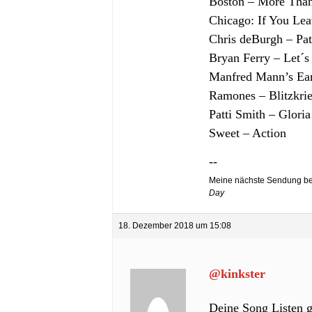
Boston – More Than
Chicago: If You L
Chris deBurgh – Pat
Bryan Ferry – Let´s 
Manfred Mann’s Ear
Ramones – Blitzkri
Patti Smith – Gloria
Sweet – Action
--
Meine nächste Sendung b
Day
18. Dezember 2018 um 15:08
@kinkster
Deine Song Listen g