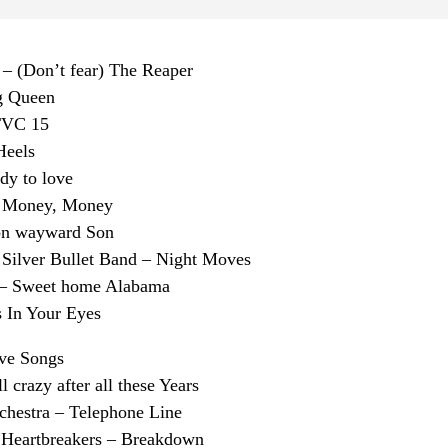
 – (Don’t fear) The Reaper
g Queen
TVC 15
Heels
y to love
 Money, Money
on wayward Son
 Silver Bullet Band – Night Moves
 – Sweet home Alabama
 In Your Eyes
ove Songs
l crazy after all these Years
rchestra – Telephone Line
 Heartbreakers – Breakdown