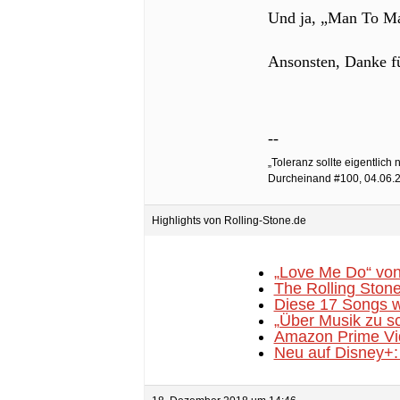
Und ja, „Man To Man
Ansonsten, Danke f
--
„Toleranz sollte eigentlic
Durcheinand #100, 04.06.
Highlights von Rolling-Stone.de
„Love Me Do“ von
The Rolling Stone
Diese 17 Songs w
„Über Musik zu sc
Amazon Prime Vid
Neu auf Disney+: 