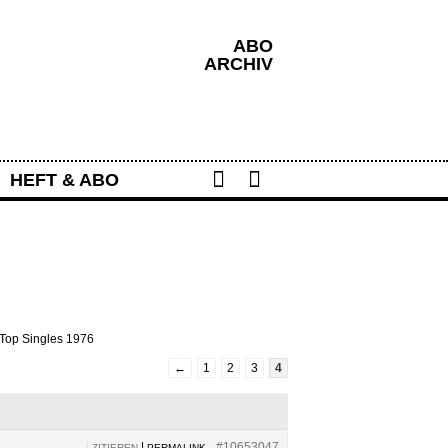
ABO
ARCHIV
Share
Search
HEFT & ABO
 Top Singles 1976
←
1
2
3
4
|
|
#10653047
ZITIEREN
PERMALINK