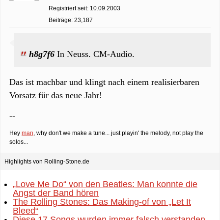
Registriert seit: 10.09.2003
Beiträge: 23,187
h8g7f6
In Neuss. CM-Audio.
Das ist machbar und klingt nach einem realisierbaren
Vorsatz für das neue Jahr!
--
Hey
man
, why don't we make a tune... just playin' the melody, not play the
solos...
Highlights von Rolling-Stone.de
„Love Me Do“ von den Beatles: Man konnte die
Angst der Band hören
The Rolling Stones: Das Making-of von „Let It
Bleed“
Diese 17 Songs wurden immer falsch verstanden