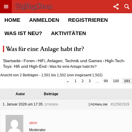
Toggle menu
Sha
Rolling Stone Forum
HOME
ANMELDEN
REGISTRIEREN
WAS IST NEU?
AKTIVITÄTEN
Was für eine Anlage habt ihr?
Startseite
Foren
HiFi, Anlagen, Technik und Games
High-Tech-
›
›
›
Toys: Hifi und High-End
›
Was für eine Anlage habt ihr?
Ansicht von 2 Beiträgen - 1,501 bis 1,502 (von insgesamt 1,502)
…
←
1
2
3
99
100
101
Autor
Beiträge
1. Januar 2026 um 17:35
|
|
#12581529
ZITIEREN
PERMALINK
atom
Moderator