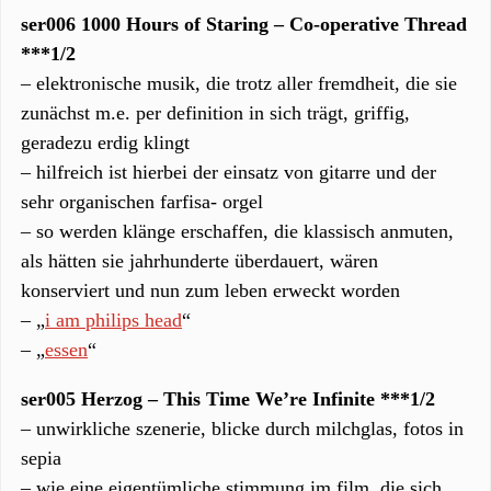
ser006 1000 Hours of Staring – Co-operative Thread
***1/2
– elektronische musik, die trotz aller fremdheit, die sie
zunächst m.e. per definition in sich trägt, griffig,
geradezu erdig klingt
– hilfreich ist hierbei der einsatz von gitarre und der
sehr organischen farfisa- orgel
– so werden klänge erschaffen, die klassisch anmuten,
als hätten sie jahrhunderte überdauert, wären
konserviert und nun zum leben erweckt worden
– „
i am philips head
“
– „
essen
“
ser005 Herzog – This Time We’re Infinite ***1/2
– unwirkliche szenerie, blicke durch milchglas, fotos in
sepia
– wie eine eigentümliche stimmung im film, die sich