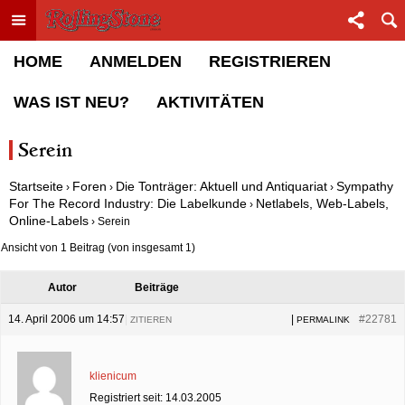
Toggle menu
Sha
Rolling Stone Forum
HOME
ANMELDEN
REGISTRIEREN
WAS IST NEU?
AKTIVITÄTEN
Serein
Startseite
Foren
Die Tonträger: Aktuell und Antiquariat
Sympathy
›
›
›
For The Record Industry: Die Labelkunde
Netlabels, Web-Labels,
›
Online-Labels
›
Serein
Ansicht von 1 Beitrag (von insgesamt 1)
Autor
Beiträge
14. April 2006 um 14:57
|
|
#22781
ZITIEREN
PERMALINK
klienicum
Registriert seit: 14.03.2005