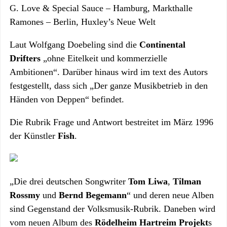
G. Love & Special Sauce – Hamburg, Markthalle
Ramones – Berlin, Huxley’s Neue Welt
Laut Wolfgang Doebeling sind die
Continental
Drifters
„ohne Eitelkeit und kommerzielle
Ambitionen“. Darüber hinaus wird im text des Autors
festgestellt, dass sich „Der ganze Musikbetrieb in den
Händen von Deppen“ befindet.
Die Rubrik Frage und Antwort bestreitet im März 1996
der Künstler
Fish
.
„Die drei deutschen Songwriter
Tom Liwa
,
Tilman
Rossmy
und
Bernd Begemann
“ und deren neue Alben
sind Gegenstand der Volksmusik-Rubrik. Daneben wird
vom neuen Album des
Rödelheim Hartreim Projekt
s