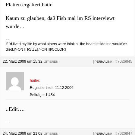
Platten ergattert hatte.
Kaum zu glauben, daß Fish mal im RS interviewt
wurde…
--
If I'd lived my life by what others were thinkin', the heart inside me would've
died.[/FONT] [/SIZE][/FONT][/COLOR]
22. März 2009 um 15:32
|
|
#7026845
ZITIEREN
PERMALINK
haitec
Registriert seit: 11.12.2006
Beiträge: 1,454
..Edit….
--
24. März 2009 um 21:08
|
|
#7026847
ZITIEREN
PERMALINK