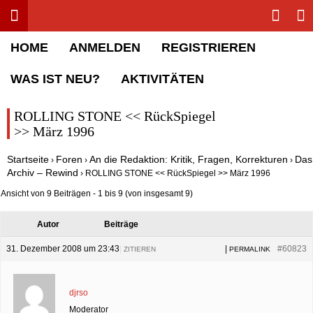
Toggle menu
Sha
Rolling Stone Forum
HOME
ANMELDEN
REGISTRIEREN
WAS IST NEU?
AKTIVITÄTEN
ROLLING STONE << RückSpiegel
>> März 1996
Startseite
Foren
An die Redaktion: Kritik, Fragen, Korrekturen
Das
›
›
›
Archiv – Rewind
›
ROLLING STONE << RückSpiegel >> März 1996
Ansicht von 9 Beiträgen - 1 bis 9 (von insgesamt 9)
Autor
Beiträge
31. Dezember 2008 um 23:43
|
|
#60823
ZITIEREN
PERMALINK
djrso
Moderator