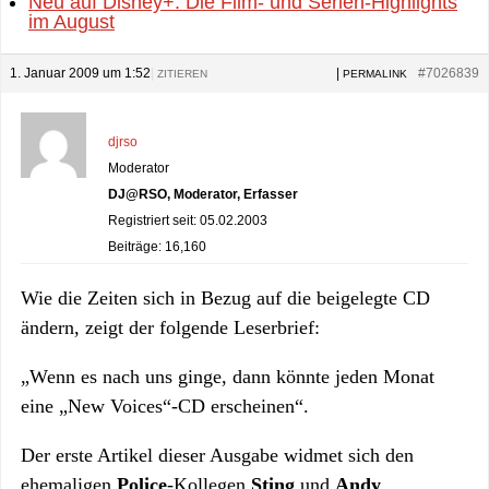
Neu auf Disney+: Die Film- und Serien-Highlights
im August
1. Januar 2009 um 1:52
|
|
#7026839
ZITIEREN
PERMALINK
djrso
Moderator
DJ@RSO, Moderator, Erfasser
Registriert seit: 05.02.2003
Beiträge: 16,160
Wie die Zeiten sich in Bezug auf die beigelegte CD
ändern, zeigt der folgende Leserbrief:
„Wenn es nach uns ginge, dann könnte jeden Monat
eine „New Voices“-CD erscheinen“.
Der erste Artikel dieser Ausgabe widmet sich den
ehemaligen
Police
-Kollegen
Sting
und
Andy