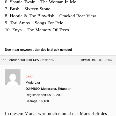
6. Shania Twain – The Woman In Me
7. Bush – Sixteen Stone
8. Hootie & The Blowfish – Cracked Rear View
9. Tori Amos – Songs For Pele
10. Enya – The Memory Of Trees
--
Doe maar gewoon
...
dan doe je al gek genoeg!
27. Februar 2009 um 14:53
|
|
#7026841
ZITIEREN
PERMALINK
djrso
Moderator
DJ@RSO, Moderator, Erfasser
Registriert seit: 05.02.2003
Beiträge: 16,160
In diesem Monat wird noch einmal das März-Heft des