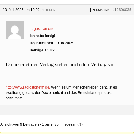
13. Juli 2026 um 10:02
|
|
#12606035
ZITIEREN
PERMALINK
august-ramone
Ich habe fertig!
Registriert seit: 19.08.2005
Beiträge: 65,823
Da bereitet der Verlag sicher noch den Vertrag vor.
--
http://www.radiostonefm.de/
Wenn es um Menschenleben geht, ist es
zweitrangig, dass der Dax einbricht und das Bruttoinlandsprodukt
schrumpft.
Ansicht von 9 Beiträgen - 1 bis 9 (von insgesamt 9)