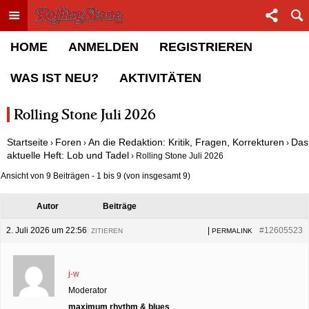
Toggle menu
Sha
Rolling Stone Forum
HOME
ANMELDEN
REGISTRIEREN
WAS IST NEU?
AKTIVITÄTEN
Rolling Stone Juli 2026
Startseite
Foren
An die Redaktion: Kritik, Fragen, Korrekturen
Das
›
›
›
aktuelle Heft: Lob und Tadel
›
Rolling Stone Juli 2026
Ansicht von 9 Beiträgen - 1 bis 9 (von insgesamt 9)
Autor
Beiträge
2. Juli 2026 um 22:56
|
|
#12605523
ZITIEREN
PERMALINK
j-w
Moderator
maximum rhythm & blues