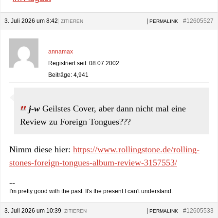
3. Juli 2026 um 8:42
|
|
#12605527
ZITIEREN
PERMALINK
annamax
Registriert seit: 08.07.2002
Beiträge: 4,941
j-w
Geilstes Cover, aber dann nicht mal eine
Review zu Foreign Tongues???
Nimm diese hier:
https://www.rollingstone.de/rolling-
stones-foreign-tongues-album-review-3157553/
--
I'm pretty good with the past. It's the present I can't understand.
3. Juli 2026 um 10:39
|
|
#12605533
ZITIEREN
PERMALINK