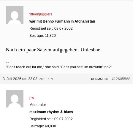
fifteenjugglers
war mit Benno Fürmann in Afghanistan
Registriert seit: 08.07.2002
Beiträge: 11,820
Nach ein paar Sätzen aufgegeben. Unlesbar.
--
"Don't reach out for me," she said "Can't you see I'm drownin' too?"
3. Juli 2026 um 23:03
|
|
#12605568
ZITIEREN
PERMALINK
j-w
Moderator
maximum rhythm & blues
Registriert seit: 09.07.2002
Beiträge: 40,830