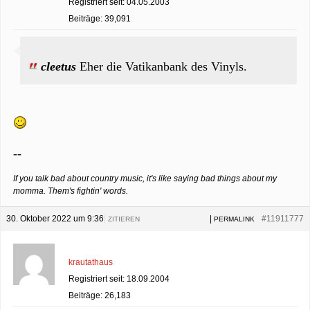
Registriert seit: 04.05.2003
Beiträge: 39,091
cleetus
Eher die Vatikanbank des Vinyls.
--
If you talk bad about country music, it's like saying bad things about my
momma. Them's fightin' words.
30. Oktober 2022 um 9:36
|
|
#11911777
ZITIEREN
PERMALINK
krautathaus
Registriert seit: 18.09.2004
Beiträge: 26,183