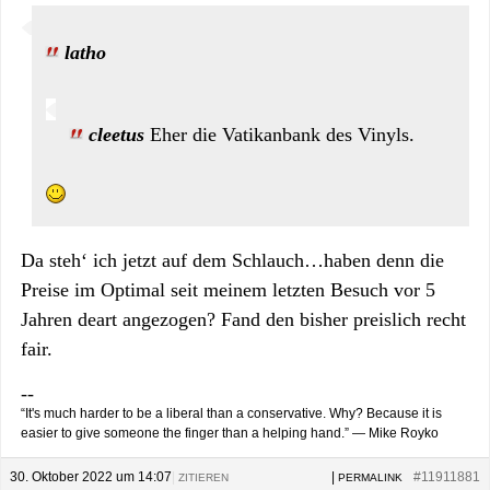
latho
cleetus
Eher die Vatikanbank des Vinyls.
Da steh‘ ich jetzt auf dem Schlauch…haben denn die
Preise im Optimal seit meinem letzten Besuch vor 5
Jahren deart angezogen? Fand den bisher preislich recht
fair.
--
“It's much harder to be a liberal than a conservative. Why? Because it is
easier to give someone the finger than a helping hand.” — Mike Royko
30. Oktober 2022 um 14:07
|
|
#11911881
ZITIEREN
PERMALINK