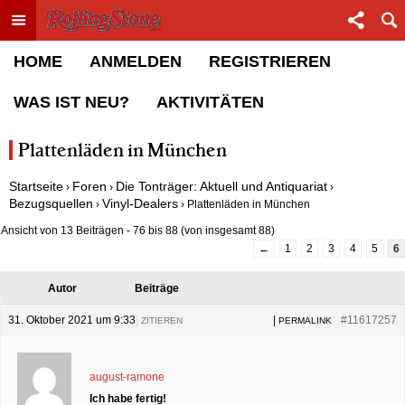
Toggle menu
Sha
Rolling Stone Forum
HOME
ANMELDEN
REGISTRIEREN
WAS IST NEU?
AKTIVITÄTEN
Plattenläden in München
Startseite
Foren
Die Tonträger: Aktuell und Antiquariat
›
›
›
Bezugsquellen
Vinyl-Dealers
›
›
Plattenläden in München
Ansicht von 13 Beiträgen - 76 bis 88 (von insgesamt 88)
←
1
2
3
4
5
6
Autor
Beiträge
31. Oktober 2021 um 9:33
|
|
#11617257
ZITIEREN
PERMALINK
august-ramone
Ich habe fertig!