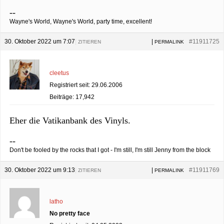
--
Wayne's World, Wayne's World, party time, excellent!
30. Oktober 2022 um 7:07
|
|
#11911725
ZITIEREN
PERMALINK
cleetus
Registriert seit: 29.06.2006
Beiträge: 17,942
Eher die Vatikanbank des Vinyls.
--
Don't be fooled by the rocks that I got - I'm still, I'm still Jenny from the block
30. Oktober 2022 um 9:13
|
|
#11911769
ZITIEREN
PERMALINK
latho
No pretty face