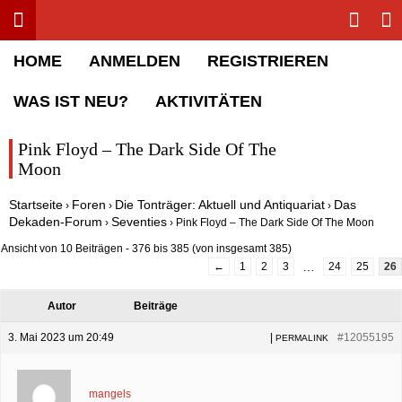
Toggle menu
Sha
Rolling Stone Forum
HOME
ANMELDEN
REGISTRIEREN
WAS IST NEU?
AKTIVITÄTEN
Pink Floyd – The Dark Side Of The
Moon
Startseite
Foren
Die Tonträger: Aktuell und Antiquariat
Das
›
›
›
Dekaden-Forum
Seventies
›
›
Pink Floyd – The Dark Side Of The Moon
Ansicht von 10 Beiträgen - 376 bis 385 (von insgesamt 385)
…
←
1
2
3
24
25
26
Autor
Beiträge
3. Mai 2023 um 20:49
|
#12055195
PERMALINK
mangels