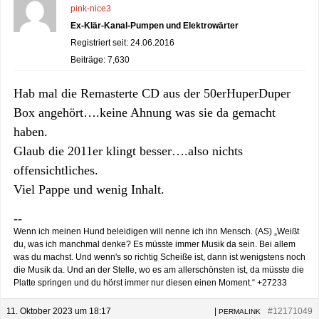
pink-nice3
Ex-Klär-Kanal-Pumpen und Elektrowärter
Registriert seit: 24.06.2016
Beiträge: 7,630
Hab mal die Remasterte CD aus der 50erHuperDuper
Box angehört….keine Ahnung was sie da gemacht
haben.
Glaub die 2011er klingt besser….also nichts
offensichtliches.
Viel Pappe und wenig Inhalt.
--
Wenn ich meinen Hund beleidigen will nenne ich ihn Mensch. (AS) „Weißt
du, was ich manchmal denke? Es müsste immer Musik da sein. Bei allem
was du machst. Und wenn's so richtig Scheiße ist, dann ist wenigstens noch
die Musik da. Und an der Stelle, wo es am allerschönsten ist, da müsste die
Platte springen und du hörst immer nur diesen einen Moment.“ +27233
11. Oktober 2023 um 18:17
|
#12171049
PERMALINK