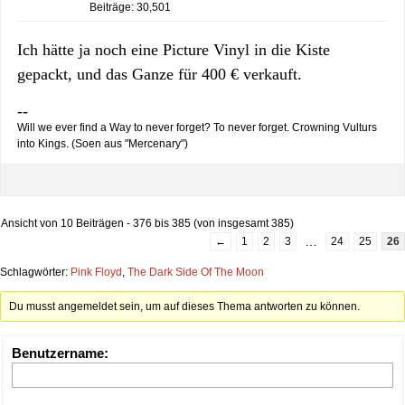
Beiträge: 30,501
Ich hätte ja noch eine Picture Vinyl in die Kiste
gepackt, und das Ganze für 400 € verkauft.
--
Will we ever find a Way to never forget? To never forget. Crowning Vulturs
into Kings. (Soen aus "Mercenary")
Ansicht von 10 Beiträgen - 376 bis 385 (von insgesamt 385)
…
←
1
2
3
24
25
26
Schlagwörter:
Pink Floyd
,
The Dark Side Of The Moon
Du musst angemeldet sein, um auf dieses Thema antworten zu können.
Benutzername: