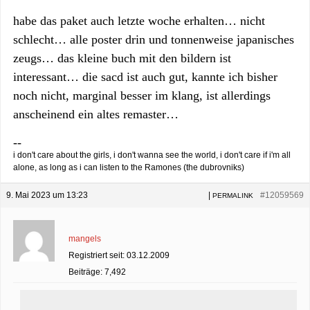
habe das paket auch letzte woche erhalten… nicht
schlecht… alle poster drin und tonnenweise japanisches
zeugs… das kleine buch mit den bildern ist
interessant… die sacd ist auch gut, kannte ich bisher
noch nicht, marginal besser im klang, ist allerdings
anscheinend ein altes remaster…
--
i don't care about the girls, i don't wanna see the world, i don't care if i'm all
alone, as long as i can listen to the Ramones (the dubrovniks)
9. Mai 2023 um 13:23
|
#12059569
PERMALINK
mangels
Registriert seit: 03.12.2009
Beiträge: 7,492