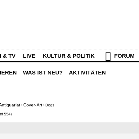
Rolling Stone Forum
M & TV
LIVE
KULTUR & POLITIK
FORUM
IEREN
WAS IST NEU?
AKTIVITÄTEN
Antiquariat
Cover-Art
›
›
Dogs
mt 554)