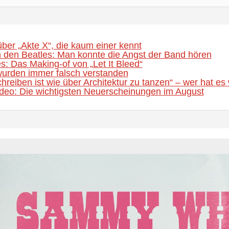
ber „Akte X“, die kaum einer kennt
 den Beatles: Man konnte die Angst der Band hören
s: Das Making-of von „Let It Bleed“
urden immer falsch verstanden
hreiben ist wie über Architektur zu tanzen“ – wer hat es 
eo: Die wichtigsten Neuerscheinungen im August