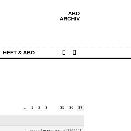
ABO
ARCHIV
Share
Search
HEFT & ABO
…
←
1
2
3
35
36
37
|
|
#12262241
ZITIEREN
PERMALINK