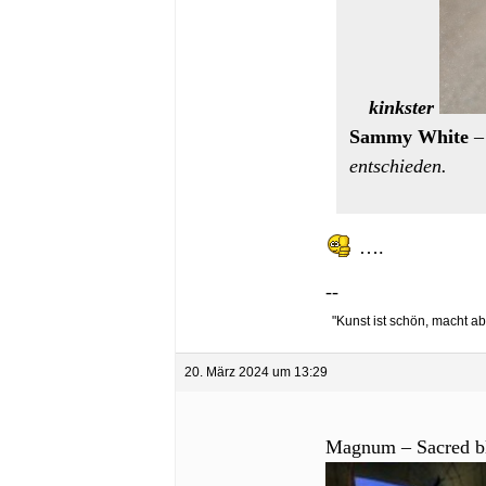
kinkster
Sammy White
–
entschieden.
….
--
"Kunst ist schön, macht aber
20. März 2024 um 13:29
Magnum – Sacred blo