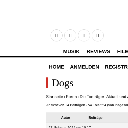
Facebook
Twitter
Google+
RSS
MUSIK
REVIEWS
FIL
HOME
ANMELDEN
REGISTR
Dogs
Startseite
Foren
Die Tonträger: Aktuell und 
›
›
Ansicht von 14 Beiträgen - 541 bis 554 (von insgesa
Autor
Beiträge
27. Februar 2024 um 10:17