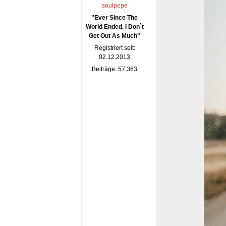
soulpope
"Ever Since The
World Ended, I Don`t
Get Out As Much"
Registriert seit:
02.12.2013
Beiträge: 57,363