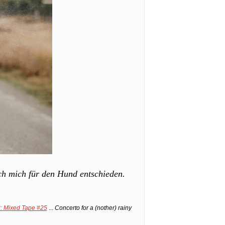
ich mich für den Hund entschieden.
3: Mixed Tape #25
...
Concerto for a (nother) rainy