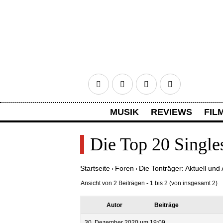
Facebook
Twitter
Google+
RSS
MUSIK
REVIEWS
FIL
HOME
ANMELDEN
REGISTR
Die Top 20 Single
Startseite
Foren
Die Tonträger: Aktuell und 
›
›
Ansicht von 2 Beiträgen - 1 bis 2 (von insgesamt 2)
Autor
Beiträge
30. Dezember 2020 um 19:09