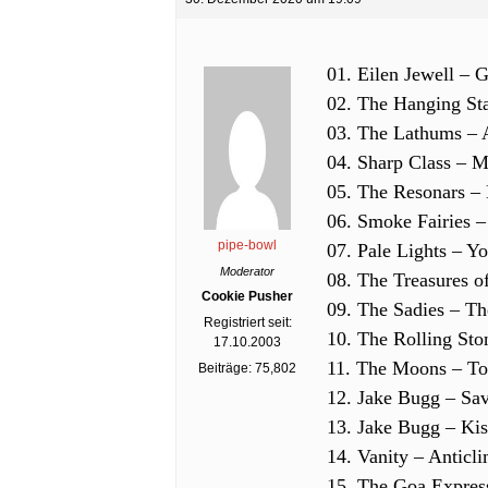
01. Eilen Jewell – G
02. The Hanging Sta
03. The Lathums – A
04. Sharp Class – 
05. The Resonars – 
06. Smoke Fairies –
pipe-bowl
07. Pale Lights – Yo
Moderator
08. The Treasures o
Cookie Pusher
09. The Sadies – Th
Registriert seit:
10. The Rolling Sto
17.10.2003
11. The Moons – T
Beiträge: 75,802
12. Jake Bugg – Savi
13. Jake Bugg – Kiss
14. Vanity – Anticl
15. The Goa Expres