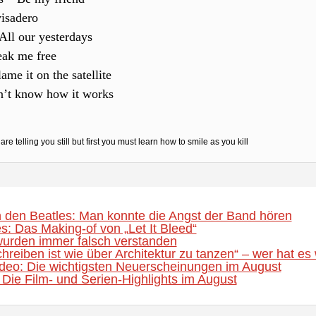
isadero
All our yesterdays
eak me free
me it on the satellite
n’t know how it works
are telling you still but first you must learn how to smile as you kill
 den Beatles: Man konnte die Angst der Band hören
s: Das Making-of von „Let It Bleed“
urden immer falsch verstanden
hreiben ist wie über Architektur zu tanzen“ – wer hat es 
eo: Die wichtigsten Neuerscheinungen im August
Die Film- und Serien-Highlights im August