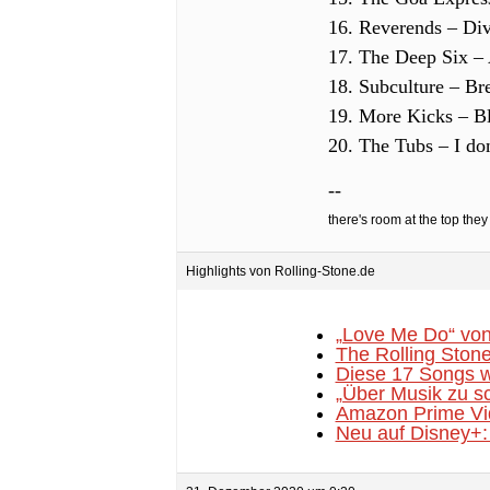
16. Reverends – Div
17. The Deep Six – 
18. Subculture – Br
19. More Kicks – Bla
20. The Tubs – I do
--
there's room at the top they 
Highlights von Rolling-Stone.de
„Love Me Do“ von
The Rolling Stone
Diese 17 Songs w
„Über Musik zu sc
Amazon Prime Vid
Neu auf Disney+: 