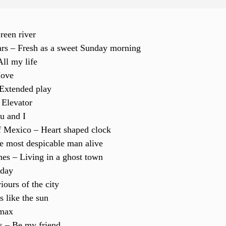
reen river
rs – Fresh as a sweet Sunday morning
ll my life
Move
Extended play
 Elevator
u and I
f Mexico – Heart shaped clock
e most despicable man alive
nes – Living in a ghost town
oday
ours of the city
 like the sun
imax
s – Be my friend