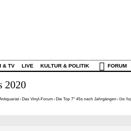
Rolling Stone Forum
M & TV
LIVE
KULTUR & POLITIK
FORUM
IEREN
WAS IST NEU?
AKTIVITÄTEN
s 2020
Antiquariat
Das Vinyl-Forum
Die Top 7″ 45s nach Jahrgängen
›
›
›
Die To