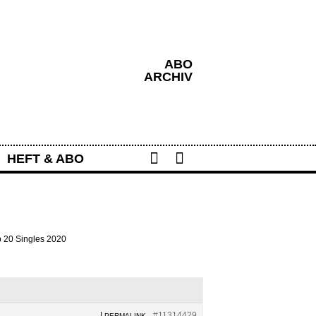
ABO
ARCHIV
Share
Search
HEFT & ABO
p 20 Singles 2020
|
#11314429
PERMALINK