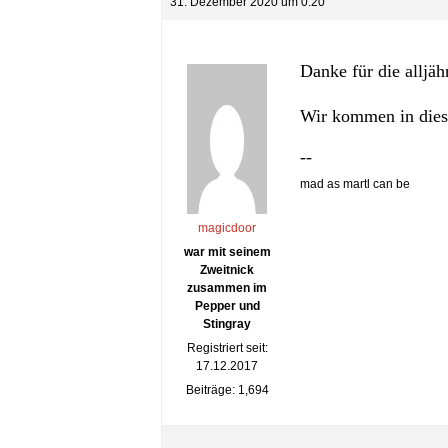
31. Dezember 2020 um 0:20
Danke für die alljä
Wir kommen in dies
--
mad as martl can be
magicdoor
war mit seinem
Zweitnick
zusammen im
Pepper und
Stingray
Registriert seit:
17.12.2017
Beiträge: 1,694