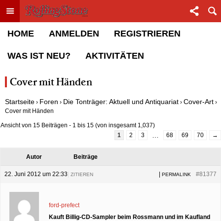
Toggle menu
Sha
Rolling Stone Forum
HOME
ANMELDEN
REGISTRIEREN
WAS IST NEU?
AKTIVITÄTEN
Cover mit Händen
Startseite
Foren
Die Tonträger: Aktuell und Antiquariat
Cover-Art
›
›
›
›
Cover mit Händen
Ansicht von 15 Beiträgen - 1 bis 15 (von insgesamt 1,037)
…
1
2
3
68
69
70
→
Autor
Beiträge
22. Juni 2012 um 22:33
|
|
#81377
ZITIEREN
PERMALINK
ford-prefect
Kauft Billig-CD-Sampler beim Rossmann und im Kaufland