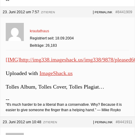
--
23. Juni 2012 um 7:57
|
|
#8441909
ZITIEREN
PERMALINK
krautathaus
Registriert seit: 18.09.2004
Beiträge: 26,183
[IMG]http://img338.imageshack.us/img338/9878/pleased6
Uploaded with
ImageShack.us
Tolles Album, Tolles Cover, Tolles Plagiat…
--
“It's much harder to be a liberal than a conservative. Why? Because it is
easier to give someone the finger than a helping hand.” — Mike Royko
23. Juni 2012 um 10:48
|
|
#8441911
ZITIEREN
PERMALINK