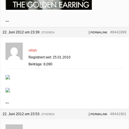
--
22. Juni 2012 um 23:39
|
|
#8441899
ZITIEREN
PERMALINK
villah
Registriert seit: 25.01.2010
Beiträge: 8,090
--
22. Juni 2012 um 23:53
|
|
#8441901
ZITIEREN
PERMALINK