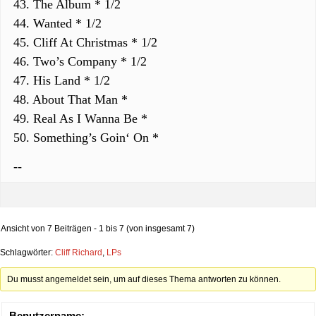
43. The Album * 1/2
44. Wanted * 1/2
45. Cliff At Christmas * 1/2
46. Two’s Company * 1/2
47. His Land * 1/2
48. About That Man *
49. Real As I Wanna Be *
50. Something’s Goin‘ On *
--
Ansicht von 7 Beiträgen - 1 bis 7 (von insgesamt 7)
Schlagwörter:
Cliff Richard
,
LPs
Du musst angemeldet sein, um auf dieses Thema antworten zu können.
Benutzername: