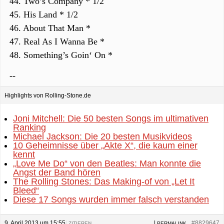
44. Two’s Company * 1/2
45. His Land * 1/2
46. About That Man *
47. Real As I Wanna Be *
48. Something’s Goin‘ On *
--
Highlights von Rolling-Stone.de
Joni Mitchell: Die 50 besten Songs im ultimativen
Ranking
Michael Jackson: Die 20 besten Musikvideos
10 Geheimnisse über „Akte X“, die kaum einer
kennt
„Love Me Do“ von den Beatles: Man konnte die
Angst der Band hören
The Rolling Stones: Das Making-of von „Let It
Bleed“
Diese 17 Songs wurden immer falsch verstanden
9. April 2013 um 15:55
|
|
#8829647
ZITIEREN
PERMALINK