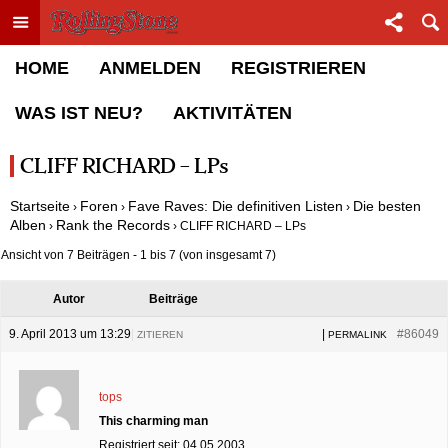
Toggle menu
Sha
Rolling Stone Forum
HOME
ANMELDEN
REGISTRIEREN
WAS IST NEU?
AKTIVITÄTEN
CLIFF RICHARD – LPs
Startseite
Foren
Fave Raves: Die definitiven Listen
Die besten
›
›
›
Alben
Rank the Records
›
›
CLIFF RICHARD – LPs
Ansicht von 7 Beiträgen - 1 bis 7 (von insgesamt 7)
Autor
Beiträge
9. April 2013 um 13:29
|
|
#86049
ZITIEREN
PERMALINK
tops
This charming man
Registriert seit: 04.05.2003