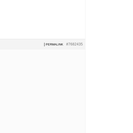
|
#7682435
PERMALINK