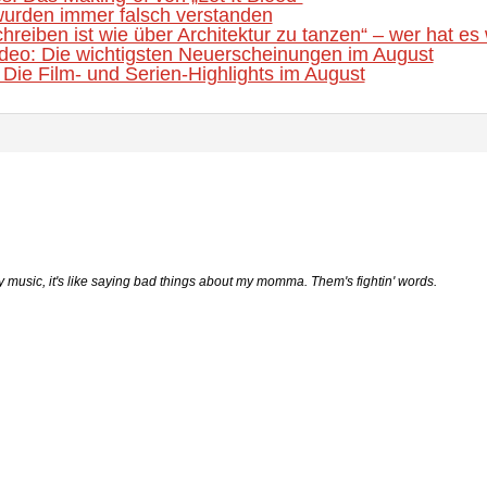
urden immer falsch verstanden
hreiben ist wie über Architektur zu tanzen“ – wer hat es 
eo: Die wichtigsten Neuerscheinungen im August
Die Film- und Serien-Highlights im August
ry music, it's like saying bad things about my momma. Them's fightin' words.