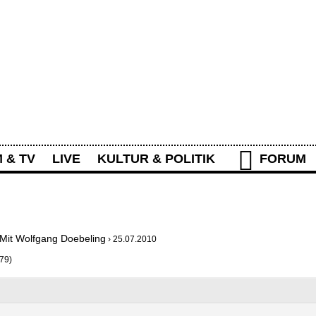
Rolling Stone Forum
M & TV
LIVE
KULTUR & POLITIK
FORUM
IEREN
WAS IST NEU?
AKTIVITÄTEN
 Mit Wolfgang Doebeling
›
25.07.2010
79)