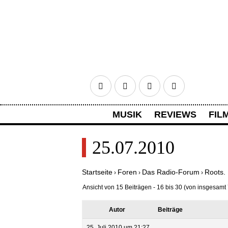
Facebook
Twitter
Google+
RSS
MUSIK
REVIEWS
FIL
HOME
ANMELDEN
REGISTR
25.07.2010
Startseite
Foren
Das Radio-Forum
Roots.
›
›
›
Ansicht von 15 Beiträgen - 16 bis 30 (von insgesamt 
Autor
Beiträge
25. Juli 2010 um 21:27