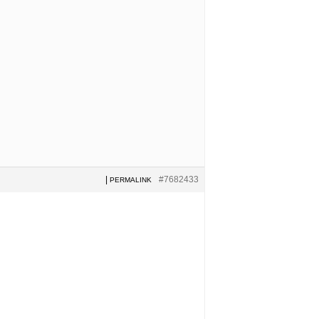
|
#7682433
PERMALINK