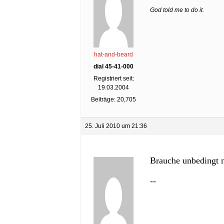
God told me to do it.
hat-and-beard
dial 45-41-000
Registriert seit:
19.03.2004
Beiträge: 20,705
25. Juli 2010 um 21:36
Brauche unbedingt n
--