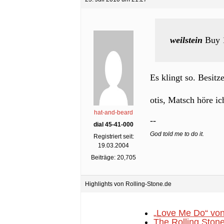
weilstein
Buy 1
Es klingt so. Besitz
otis, Matsch höre ic
hat-and-beard
--
dial 45-41-000
God told me to do it.
Registriert seit:
19.03.2004
Beiträge: 20,705
Highlights von Rolling-Stone.de
„Love Me Do“ von
The Rolling Stone