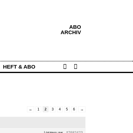
ABO
ARCHIV
Share
Search
HEFT & ABO
←
1
2
3
4
5
6
→
|
#7682423
PERMALINK