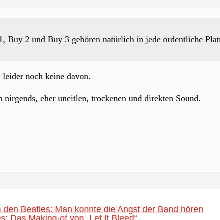
, Buy 2 und Buy 3 gehören natürlich in jede ordentliche Pl
e leider noch keine davon.
h nirgends, eher uneitlen, trockenen und direkten Sound.
 den Beatles: Man konnte die Angst der Band hören
s: Das Making-of von „Let It Bleed“