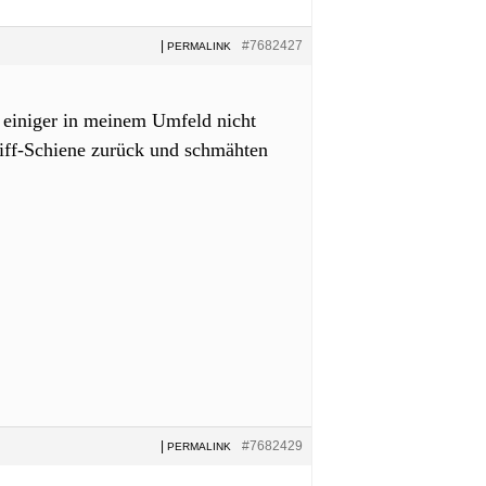
|
#7682427
PERMALINK
k einiger in meinem Umfeld nicht
tiff-Schiene zurück und schmähten
|
#7682429
PERMALINK