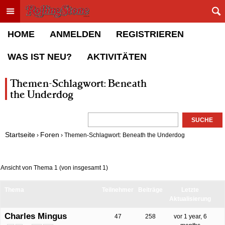
Toggle menu
Rolling Stone Forum
HOME
ANMELDEN
REGISTRIEREN
WAS IST NEU?
AKTIVITÄTEN
Themen-Schlagwort: Beneath
the Underdog
Startseite
Foren
›
›
Themen-Schlagwort: Beneath the Underdog
Ansicht von Thema 1 (von insgesamt 1)
Thema
Teilnehmer
Beiträge
Letzte
Aktualisierung
Charles Mingus
47
258
vor 1 year, 6