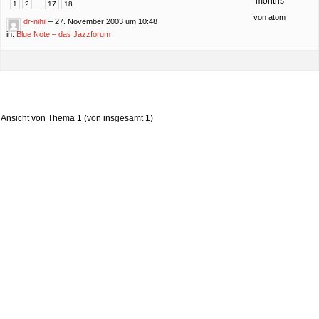
months
…
1
2
17
18
von
atom
dr-nihil
– 27. November 2003 um 10:48
in:
Blue Note – das Jazzforum
Ansicht von Thema 1 (von insgesamt 1)