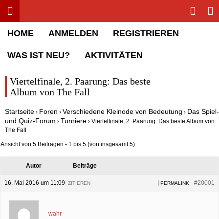
Toggle menu
Sha
Rolling Stone Forum
HOME
ANMELDEN
REGISTRIEREN
WAS IST NEU?
AKTIVITÄTEN
Viertelfinale, 2. Paarung: Das beste
Album von The Fall
Startseite
Foren
Verschiedene Kleinode von Bedeutung
Das Spiel-
›
›
›
und Quiz-Forum
Turniere
›
›
Viertelfinale, 2. Paarung: Das beste Album von
The Fall
Ansicht von 5 Beiträgen - 1 bis 5 (von insgesamt 5)
Autor
Beiträge
16. Mai 2016 um 11:09
|
|
#20001
ZITIEREN
PERMALINK
wahr