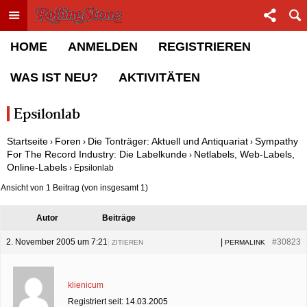
Toggle menu
Sha
Rolling Stone Forum
HOME
ANMELDEN
REGISTRIEREN
WAS IST NEU?
AKTIVITÄTEN
Epsilonlab
Startseite
Foren
Die Tonträger: Aktuell und Antiquariat
Sympathy
›
›
›
For The Record Industry: Die Labelkunde
Netlabels, Web-Labels,
›
Online-Labels
›
Epsilonlab
Ansicht von 1 Beitrag (von insgesamt 1)
Autor
Beiträge
2. November 2005 um 7:21
|
|
#30823
ZITIEREN
PERMALINK
klienicum
Registriert seit: 14.03.2005