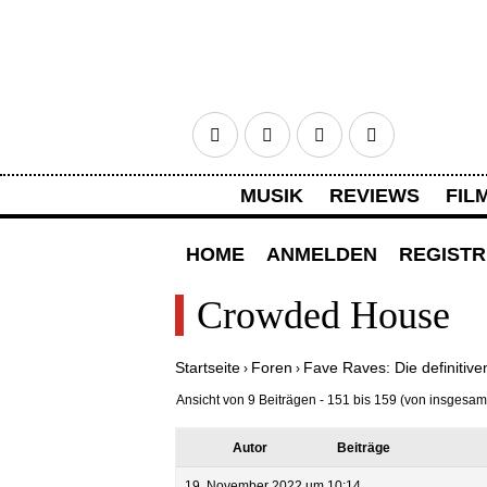
Facebook
Twitter
Google+
RSS
MUSIK
REVIEWS
FIL
HOME
ANMELDEN
REGISTR
Crowded House
Startseite
Foren
Fave Raves: Die definitive
›
›
Ansicht von 9 Beiträgen - 151 bis 159 (von insgesam
Autor
Beiträge
19. November 2022 um 10:14