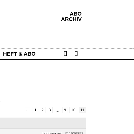
ABO
ARCHIV
Share
Search
HEFT & ABO
e
…
←
1
2
3
9
10
11
|
#11926857
PERMALINK