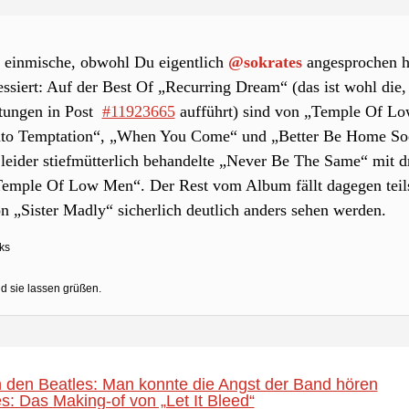
h einmische, obwohl Du eigentlich
@sokrates
angesprochen ha
ssiert: Auf der Best Of „Recurring Dream“ (das ist wohl die,
rtungen in Post
#11923665
aufführt) sind von „Temple Of Low
Into Temptation“, „When You Come“ und „Better Be Home Soo
 leider stiefmütterlich behandelte „Never Be The Same“ mit dr
emple Of Low Men“. Der Rest vom Album fällt dagegen teils 
n „Sister Madly“ sicherlich deutlich anders sehen werden.
ks
d sie lassen grüßen.
 den Beatles: Man konnte die Angst der Band hören
s: Das Making-of von „Let It Bleed“