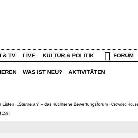
Rolling Stone Forum
M & TV
LIVE
KULTUR & POLITIK
FORUM
IEREN
WAS IST NEU?
AKTIVITÄTEN
n Listen
„Sterne an“ – das nüchterne Bewertungsforum
›
›
Crowded Hous
t 159)