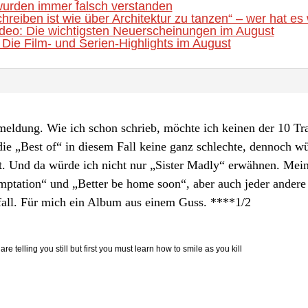
urden immer falsch verstanden
hreiben ist wie über Architektur zu tanzen“ – wer hat es 
eo: Die wichtigsten Neuerscheinungen im August
Die Film- und Serien-Highlights im August
eldung. Wie ich schon schrieb, möchte ich keinen der 10 Tr
die „Best of“ in diesem Fall keine ganz schlechte, dennoch w
llt. Und da würde ich nicht nur „Sister Madly“ erwähnen. Mein
mptation“ und „Better be home soon“, aber auch jeder andere T
all. Für mich ein Album aus einem Guss. ****1/2
are telling you still but first you must learn how to smile as you kill