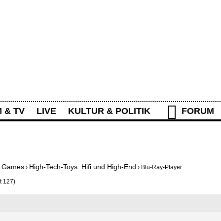
Rolling Stone Forum
M & TV
LIVE
KULTUR & POLITIK
FORUM
IEREN
WAS IST NEU?
AKTIVITÄTEN
nd Games
High-Tech-Toys: Hifi und High-End
›
›
Blu-Ray-Player
t 127)