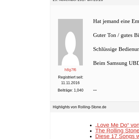
Hat jemand eine Em
Guter Ton / gutes Bi
Schlüssige Bedienun
Beim Samsung UBD-M9
h8g7f6
Registriert seit:
11.11.2016
--
Beiträge: 1,040
Highlights von Rolling-Stone.de
„Love Me Do“ von
The Rolling Stone
Diese 17 Songs w