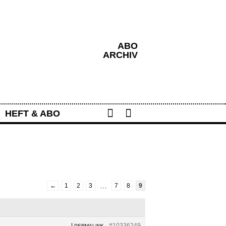
ABO
ARCHIV
Share
Search
HEFT & ABO
…
←
1
2
3
7
8
9
|
#10336249
PERMALINK