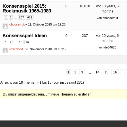
Konsensspiel 2015:
0
10,018
vor 10 years, 6
Rockmusik 1965-1989
months
…
1
2
667
668
von
choosefruit
choosefruit
– 11. Oktober 2015 um 12:28
Konsensspiel-Ideen
0
237
vor 10 years, 6
months
…
1
2
15
16
von
de64625
roseblood
– 6. November 2010 um 19:25
…
1
2
3
14
15
16
→
Ansicht von 18 Themen - 1 bis 15 (von insgesamt 231)
Du musst angemeldet sein, um neue Themen zu erstellen.