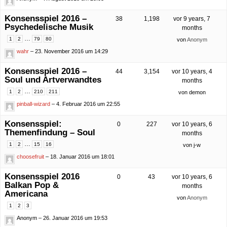
Konsensspiel 2016 –
38
1,198
vor 9 years, 7
Psychedelische Musik
months
…
1
2
79
80
von
Anonym
wahr
– 23. November 2016 um 14:29
Konsensspiel 2016 –
44
3,154
vor 10 years, 4
Soul und Artverwandtes
months
…
1
2
210
211
von
demon
pinball-wizard
– 4. Februar 2016 um 22:55
Konsensspiel:
0
227
vor 10 years, 6
Themenfindung – Soul
months
…
1
2
15
16
von
j-w
choosefruit
– 18. Januar 2016 um 18:01
Konsensspiel 2016
0
43
vor 10 years, 6
Balkan Pop &
months
Americana
von
Anonym
1
2
3
Anonym
– 26. Januar 2016 um 19:53