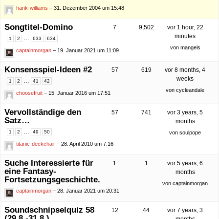
hank-williams
– 31. Dezember 2004 um 15:48
Songtitel-Domino
7
9,502
vor 1 hour, 22
minutes
…
1
2
633
634
von
mangels
captainmorgan
– 19. Januar 2021 um 11:09
Konsensspiel-Ideen #2
57
619
vor 8 months, 4
weeks
…
1
2
41
42
von
cycleandale
choosefruit
– 15. Januar 2016 um 17:51
Vervollständige den
57
741
vor 3 years, 5
Satz…
months
…
1
2
49
50
von
soulpope
titanic-deckchair
– 28. April 2010 um 7:16
Suche Interessierte für
1
1
vor 5 years, 6
eine Fantasy-
months
Fortsetzungsgeschichte.
von
captainmorgan
captainmorgan
– 28. Januar 2021 um 20:31
Soundschnipselquiz 58
12
44
vor 7 years, 3
(29.8.-31.8.)