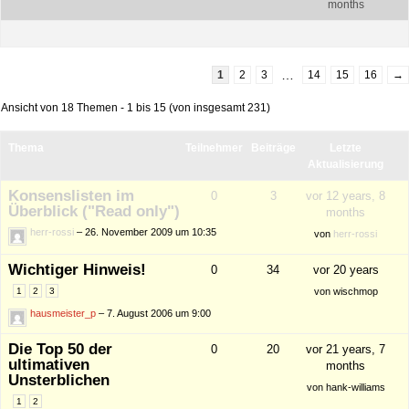
months
…
1
2
3
14
15
16
→
Ansicht von 18 Themen - 1 bis 15 (von insgesamt 231)
Thema
Teilnehmer
Beiträge
Letzte
Aktualisierung
Konsenslisten im
0
3
vor 12 years, 8
Überblick ("Read only")
months
herr-rossi
– 26. November 2009 um 10:35
von
herr-rossi
Wichtiger Hinweis!
0
34
vor 20 years
1
2
3
von
wischmop
hausmeister_p
– 7. August 2006 um 9:00
Die Top 50 der
0
20
vor 21 years, 7
ultimativen
months
Unsterblichen
von
hank-williams
1
2