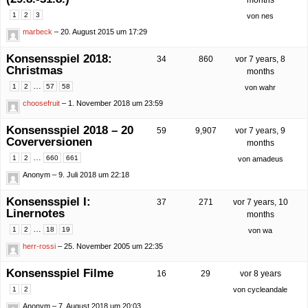
months
1
2
3
von
nes
marbeck
– 20. August 2015 um 17:29
Konsensspiel 2018:
34
860
vor 7 years, 8
Christmas
months
…
1
2
57
58
von
wahr
choosefruit
– 1. November 2018 um 23:59
Konsensspiel 2018 – 20
59
9,907
vor 7 years, 9
Coverversionen
months
…
1
2
660
661
von
amadeus
Anonym
– 9. Juli 2018 um 22:18
Konsensspiel I:
37
271
vor 7 years, 10
Linernotes
months
…
1
2
18
19
von
wa
herr-rossi
– 25. November 2005 um 22:35
Konsensspiel Filme
16
29
vor 8 years
1
2
von
cycleandale
Anonym
– 7. August 2018 um 20:03