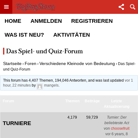
Toggle menu
Sha
Rolling Stone Forum
HOME
ANMELDEN
REGISTRIEREN
WAS IST NEU?
AKTIVITÄTEN
Das Spiel- und Quiz-Forum
Startseite
Foren
Verschiedene Kleinode von Bedeutung
›
›
›
Das Spiel-
und Quiz-Forum
This forum has 4,407 Themen, 194,046 Antworten, and was last updated
vor 1
hour, 22 minutes
by
mangels
.
Forum
Themen
Beiträge
Letzte
Aktualisierung
4,179
59,729
Turnier: Der
TURNIERE
beliebteste Act
von
choosefruit
vor 6 years, 8