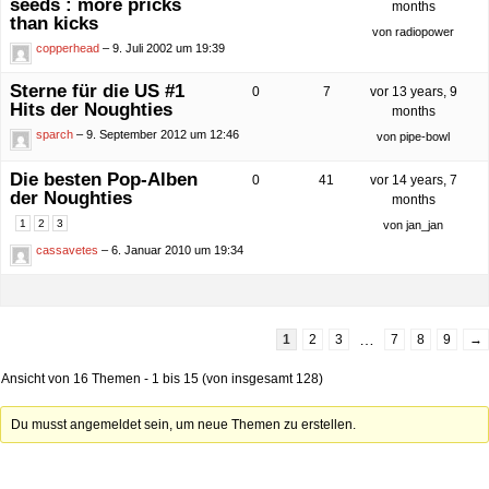
seeds : more pricks
months
than kicks
von
radiopower
copperhead
– 9. Juli 2002 um 19:39
Sterne für die US #1
0
7
vor 13 years, 9
Hits der Noughties
months
sparch
– 9. September 2012 um 12:46
von
pipe-bowl
Die besten Pop-Alben
0
41
vor 14 years, 7
der Noughties
months
1
2
3
von
jan_jan
cassavetes
– 6. Januar 2010 um 19:34
…
1
2
3
7
8
9
→
Ansicht von 16 Themen - 1 bis 15 (von insgesamt 128)
Du musst angemeldet sein, um neue Themen zu erstellen.