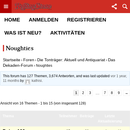
Toggle menu
Sha
Rolling Stone Forum
HOME
ANMELDEN
REGISTRIEREN
WAS IST NEU?
AKTIVITÄTEN
Noughties
Startseite
Foren
Die Tonträger: Aktuell und Antiquariat
Das
›
›
›
Dekaden-Forum
›
Noughties
This forum has 127 Themen, 3,674 Antworten, and was last updated
vor 1 year,
11 months
by
kathisi
.
…
1
2
3
7
8
9
→
Ansicht von 16 Themen - 1 bis 15 (von insgesamt 128)
Thema
Teilnehmer
Beiträge
Letzte
Aktualisierung