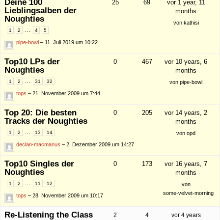
Deine 100
25
69
vor 1 year, 11
Lieblingsalben der
months
Noughties
von
kathisi
…
1
2
4
5
pipe-bowl
– 11. Juli 2019 um 10:22
Top10 LPs der
0
467
vor 10 years, 6
Noughties
months
…
1
2
31
32
von
pipe-bowl
tops
– 21. November 2009 um 7:44
Top 20: Die besten
0
205
vor 14 years, 2
Tracks der Noughties
months
…
1
2
13
14
von
opd
declan-macmanus
– 2. Dezember 2009 um 14:27
Top10 Singles der
0
173
vor 16 years, 7
Noughties
months
…
1
2
11
12
von
some-velvet-morning
tops
– 28. November 2009 um 10:17
Re-Listening the Class
2
4
vor 4 years