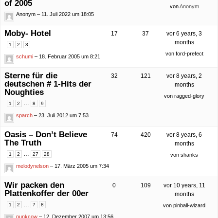
of 2005
von
Anonym
Anonym
– 11. Juli 2022 um 18:05
Moby- Hotel
17
37
vor 6 years, 3
months
1
2
3
von
ford-prefect
schumi
– 18. Februar 2005 um 8:21
Sterne für die
32
121
vor 8 years, 2
deutschen # 1-Hits der
months
Noughties
von
ragged-glory
…
1
2
8
9
sparch
– 23. Juli 2012 um 7:53
Oasis – Don’t Believe
74
420
vor 8 years, 6
The Truth
months
…
1
2
27
28
von
shanks
melodynelson
– 17. März 2005 um 7:34
Wir packen den
0
109
vor 10 years, 11
Plattenkoffer der 00er
months
…
1
2
7
8
von
pinball-wizard
punkcow
– 12. Dezember 2007 um 13:56