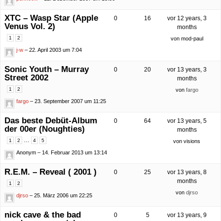
XTC – Wasp Star (Apple
0
16
vor 12 years, 3
Venus Vol. 2)
months
1
2
von
mod-paul
j-w
– 22. April 2003 um 7:04
Sonic Youth – Murray
0
20
vor 13 years, 3
Street 2002
months
1
2
von
fargo
fargo
– 23. September 2007 um 11:25
Das beste Debüt-Album
0
64
vor 13 years, 5
der 00er (Noughties)
months
…
1
2
4
5
von
visions
Anonym
– 14. Februar 2013 um 13:14
R.E.M. – Reveal ( 2001 )
0
25
vor 13 years, 8
months
1
2
von
djrso
djrso
– 25. März 2006 um 22:25
nick cave & the bad
0
5
vor 13 years, 9